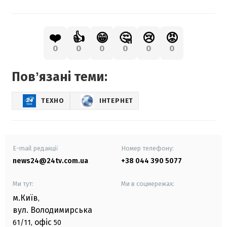
❤️
👍
😁
🤔
😢
😡
0
0
0
0
0
0
Повʼязані теми:
ТЕХНО
ІНТЕРНЕТ
E-mail редакції
Номер телефону:
news24@24tv.com.ua
+38 044 390 5077
Ми тут:
Ми в соцмережах:
м.Київ
,
вул. Володимирська
офіс
61/11,
50