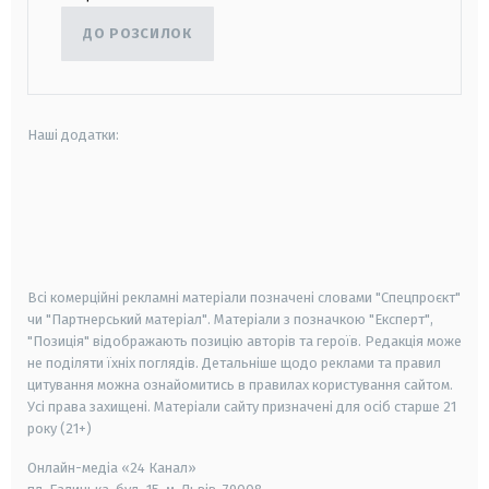
ДО РОЗСИЛОК
Наші додатки:
android
apple
smart tv
samsung smart tv
Всі комерційні рекламні матеріали позначені словами "Спецпроєкт"
чи "Партнерський матеріал". Матеріали з позначкою "Експерт",
"Позиція" відображають позицію авторів та героїв. Редакція може
не поділяти їхніх поглядів. Детальніше щодо реклами та правил
цитування можна ознайомитись в правилах користування сайтом.
Усі права захищені.
Матеріали сайту призначені для осіб старше
21
року (21+)
Онлайн-медіа «24 Канал»