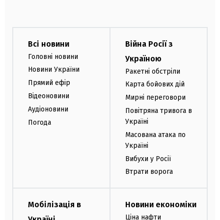
Всі новини
Війна Росії з
Головні новини
Україною
Новини України
Ракетні обстріли
Прямий ефір
Карта бойових дій
Відеоновини
Мирні переговори
Аудіоновини
Повітряна тривога в
Україні
Погода
Масована атака по
Україні
Вибухи у Росії
Втрати ворога
Мобілізація в
Новини економіки
Ціна нафти
Україні