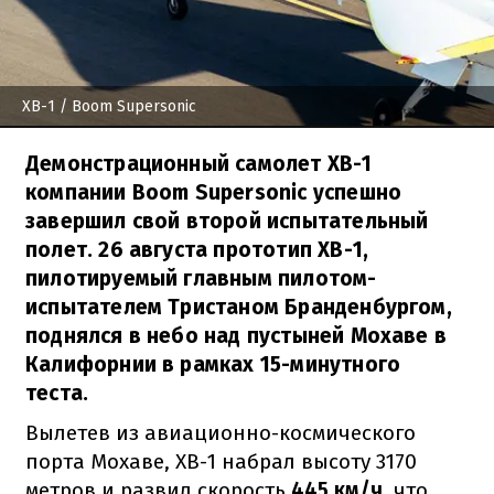
XB-1
/ Boom Supersonic
Демонстрационный самолет XB-1
компании Boom Supersonic успешно
завершил свой второй испытательный
полет. 26 августа прототип XB-1,
пилотируемый главным пилотом-
испытателем Тристаном Бранденбургом,
поднялся в небо над пустыней Мохаве в
Калифорнии в рамках 15-минутного
теста.
Вылетев из авиационно-космического
порта Мохаве, XB-1 набрал высоту 3170
метров и развил скорость
445 км/ч
, что