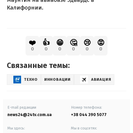
Калифорнии.
❤️
👍
😁
🤔
😢
😡
0
0
0
0
0
0
Связанные темы:
ТЕХНО
ИННОВАЦИИ
АВИАЦИЯ
E-mail редакции
Номер телефона:
news24@24tv.com.ua
+38 044 390 5077
Мы здесь:
Мы в соцсетях: