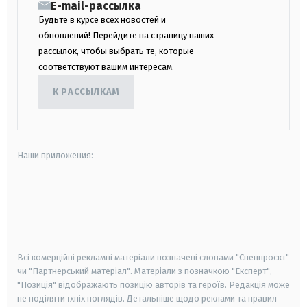
E-mail-рассылка
Будьте в курсе всех новостей и
обновлений! Перейдите на страницу наших
рассылок, чтобы выбрать те, которые
соответствуют вашим интересам.
К РАССЫЛКАМ
Наши приложения:
android
apple
smart tv
samsung smart tv
Всі комерційні рекламні матеріали позначені словами "Спецпроєкт"
чи "Партнерський матеріал". Матеріали з позначкою "Експерт",
"Позиція" відображають позицію авторів та героїв. Редакція може
не поділяти їхніх поглядів. Детальніше щодо реклами та правил