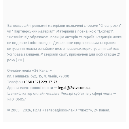
android
apple
smart tv
samsung smart tv
Всі комерційні рекламні матеріали позначені словами "Спецпроєкт"
чи "Партнерський матеріал". Матеріали з позначкою "Експерт",
"Позиція" відображають позицію авторів та героїв. Редакція може
не поділяти їхніх поглядів. Детальніше щодо реклами та правил
цитування можна ознайомитись в правилах користування сайтом.
Усі права захищені.
Матеріали сайту призначені для осіб старше
21
року (21+)
Онлайн-медіа «24 Канал»
пл. Галицька, буд. 15, м. Львів, 79008
Телефон
+380 (32) 229-77-77
Адреса електронної пошти —
legal@24tv.com.ua
Ідентифікатор онлайн-медіа в Реєстрі суб'єктів у сфері медіа —
R40-06057
© 2005—2026,
ПрАТ «Телерадіокомпанія "Люкс"», 24 Канал.