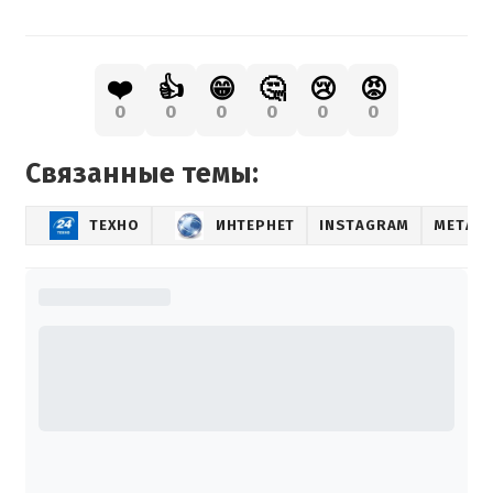
❤️
👍
😁
🤔
😢
😡
0
0
0
0
0
0
Связанные темы:
ТЕХНО
ИНТЕРНЕТ
INSTAGRAM
META