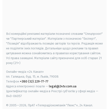
android
apple
smart tv
samsung smart tv
Всі комерційні рекламні матеріали позначені словами "Спецпроєкт"
чи "Партнерський матеріал". Матеріали з позначкою "Експерт",
"Позиція" відображають позицію авторів та героїв. Редакція може
не поділяти їхніх поглядів. Детальніше щодо реклами та правил
цитування можна ознайомитись в правилах користування сайтом.
Усі права захищені.
Матеріали сайту призначені для осіб старше
21
року (21+)
Онлайн-медіа «24 Канал»
пл. Галицька, буд. 15, м. Львів, 79008
Телефон
+380 (32) 229-77-77
Адреса електронної пошти —
legal@24tv.com.ua
Ідентифікатор онлайн-медіа в Реєстрі суб'єктів у сфері медіа —
R40-06057
© 2005—2026,
ПрАТ «Телерадіокомпанія "Люкс"», 24 Канал.