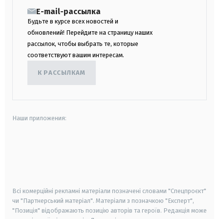
E-mail-рассылка
Будьте в курсе всех новостей и
обновлений! Перейдите на страницу наших
рассылок, чтобы выбрать те, которые
соответствуют вашим интересам.
К РАССЫЛКАМ
Наши приложения:
android
apple
smart tv
samsung smart tv
Всі комерційні рекламні матеріали позначені словами "Спецпроєкт"
чи "Партнерський матеріал". Матеріали з позначкою "Експерт",
"Позиція" відображають позицію авторів та героїв. Редакція може