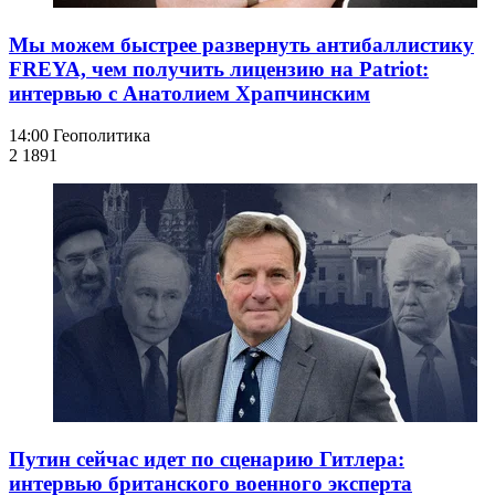
Мы можем быстрее развернуть антибаллистику
FREYA, чем получить лицензию на Patriot:
интервью с Анатолием Храпчинским
14:00
Геополитика
2 189
1
Путин сейчас идет по сценарию Гитлера:
интервью британского военного эксперта