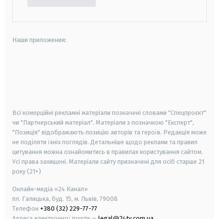
Наши приложения:
android
apple
smart tv
samsung smart tv
Всі комерційні рекламні матеріали позначені словами "Спецпроєкт"
чи "Партнерський матеріал". Матеріали з позначкою "Експерт",
"Позиція" відображають позицію авторів та героїв. Редакція може
не поділяти їхніх поглядів. Детальніше щодо реклами та правил
цитування можна ознайомитись в правилах користування сайтом.
Усі права захищені.
Матеріали сайту призначені для осіб старше
21
року (21+)
Онлайн-медіа «24 Канал»
пл. Галицька, буд. 15, м. Львів, 79008
Телефон
+380 (32) 229-77-77
Адреса електронної пошти —
legal@24tv.com.ua