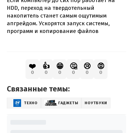
Если компьютер до сих пор работает на
HDD, переход на твердотельный
накопитель станет самым ощутимым
апгрейдом. Ускорятся запуск системы,
программ и копирование файлов
❤️
👍
😁
🤔
😢
😡
0
0
0
0
0
0
Связанные темы:
ТЕХНО
ГАДЖЕТЫ
НОУТБУКИ