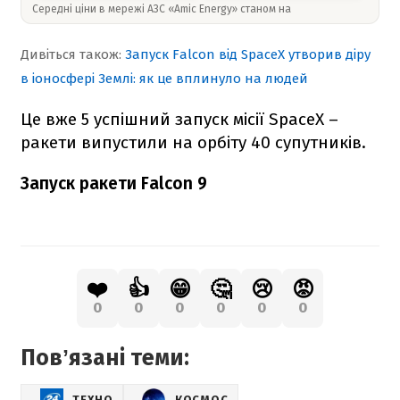
Середні ціни в мережі АЗС «Amic Energy» станом на
Дивіться також:
Запуск Falcon від SpaceX утворив діру
в іоносфері Землі: як це вплинуло на людей
Це вже 5 успішний запуск місії SpaceX –
ракети випустили на орбіту 40 супутників.
Запуск ракети Falcon 9
❤️
👍
😁
🤔
😢
😡
0
0
0
0
0
0
Повʼязані теми:
ТЕХНО
КОСМОС