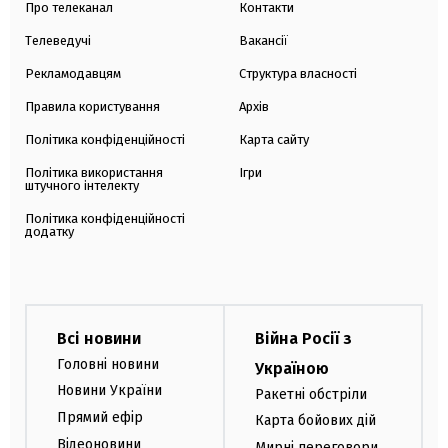
Про телеканал
Контакти
Телеведучі
Вакансії
Рекламодавцям
Структура власності
Правила користування
Архів
Політика конфіденційності
Карта сайту
Політика використання
Ігри
штучного інтелекту
Політика конфіденційності
додатку
Всі новини
Війна Росії з
Головні новини
Україною
Новини України
Ракетні обстріли
Прямий ефір
Карта бойових дій
Відеоновини
Мирні переговори