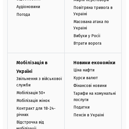
Аудіоновини
Повітряна тривога в
Україні
Погода
Масована атака по
Україні
Вибухи у Росії
Втрати ворога
Мобілізація в
Новини економіки
Ціна нафти
Україні
Курси валют
Звільнення з військової
служби
Фінансові новини
Мобілізація 50+
Тарифи на комунальні
послуги
Мобілізація жінок
Податки
Контракт для 18-24-
річних
Пенсія в Україні
Відстрочка від
мобілізації