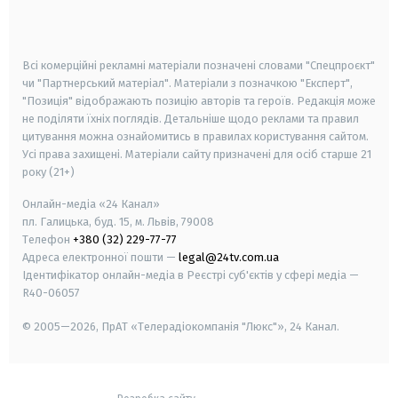
smart tv
samsung smart tv
Всі комерційні рекламні матеріали позначені словами "Спецпроєкт"
чи "Партнерський матеріал". Матеріали з позначкою "Експерт",
"Позиція" відображають позицію авторів та героїв. Редакція може
не поділяти їхніх поглядів. Детальніше щодо реклами та правил
цитування можна ознайомитись в правилах користування сайтом.
Усі права захищені.
Матеріали сайту призначені для осіб старше
21
року (21+)
Онлайн-медіа «24 Канал»
пл. Галицька, буд. 15, м. Львів, 79008
Телефон
+380 (32) 229-77-77
Адреса електронної пошти —
legal@24tv.com.ua
Ідентифікатор онлайн-медіа в Реєстрі суб'єктів у сфері медіа —
R40-06057
© 2005—2026,
ПрАТ «Телерадіокомпанія "Люкс"», 24 Канал.