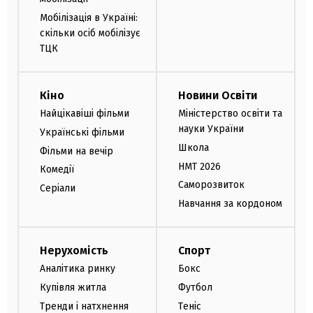
Мобілізація в Україні:
скільки осіб мобілізує
ТЦК
Кіно
Новини Освіти
Найцікавіші фільми
Міністерство освіти та
науки України
Українські фільми
Школа
Фільми на вечір
НМТ 2026
Комедії
Саморозвиток
Серіали
Навчання за кордоном
Нерухомість
Спорт
Аналітика ринку
Бокс
Купівля житла
Футбол
Тренди і натхнення
Теніс