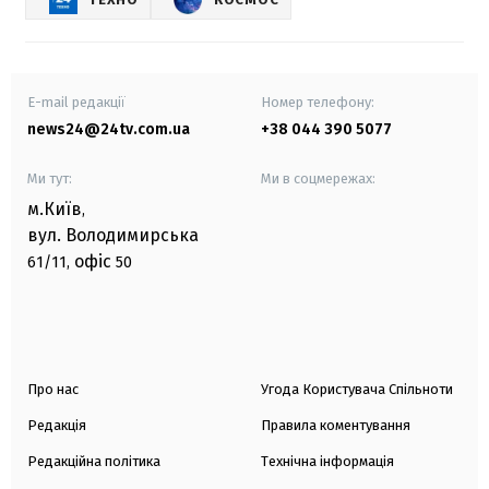
E-mail редакції
Номер телефону:
news24@24tv.com.ua
+38 044 390 5077
Ми тут:
Ми в соцмережах:
м.Київ
,
вул. Володимирська
офіс
61/11,
50
Про нас
Угода Користувача Спільноти
Редакція
Правила коментування
Редакційна політика
Технічна інформація