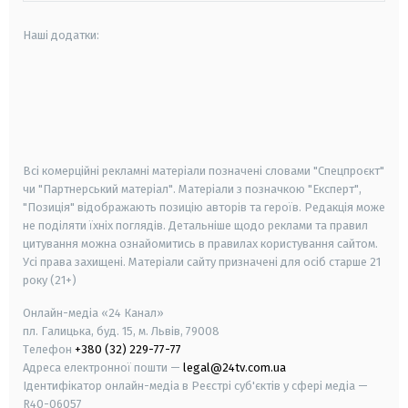
Наші додатки:
android
apple
smart tv
samsung smart tv
Всі комерційні рекламні матеріали позначені словами "Спецпроєкт"
чи "Партнерський матеріал". Матеріали з позначкою "Експерт",
"Позиція" відображають позицію авторів та героїв. Редакція може
не поділяти їхніх поглядів. Детальніше щодо реклами та правил
цитування можна ознайомитись в правилах користування сайтом.
Усі права захищені.
Матеріали сайту призначені для осіб старше
21
року (21+)
Онлайн-медіа «24 Канал»
пл. Галицька, буд. 15, м. Львів, 79008
Телефон
+380 (32) 229-77-77
Адреса електронної пошти —
legal@24tv.com.ua
Ідентифікатор онлайн-медіа в Реєстрі суб'єктів у сфері медіа —
R40-06057