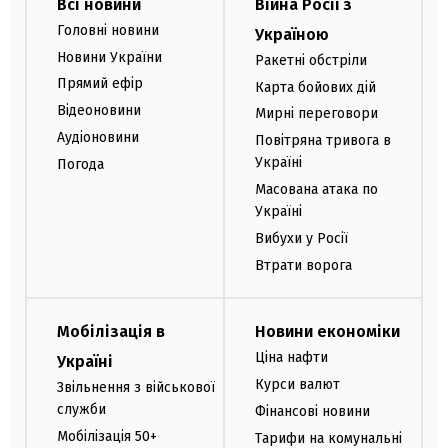
Всі новини
Війна Росії з
Головні новини
Україною
Новини України
Ракетні обстріли
Прямий ефір
Карта бойових дій
Відеоновини
Мирні переговори
Аудіоновини
Повітряна тривога в
Україні
Погода
Масована атака по
Україні
Вибухи у Росії
Втрати ворога
Мобілізація в
Новини економіки
Ціна нафти
Україні
Курси валют
Звільнення з військової
служби
Фінансові новини
Мобілізація 50+
Тарифи на комунальні