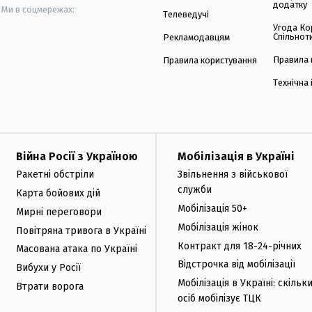
додатку
Ми в соцмережах:
Телеведучі
Угода Ко
Спільнот
Рекламодавцям
Правила 
Правила користування
Технічна
Війна Росії з Україною
Мобілізація в Україні
Ракетні обстріли
Звільнення з військової
служби
Карта бойових дій
Мобілізація 50+
Мирні переговори
Мобілізація жінок
Повітряна тривога в Україні
Контракт для 18-24-річних
Масована атака по Україні
Відстрочка від мобілізації
Вибухи у Росії
Мобілізація в Україні: скільк
Втрати ворога
осіб мобілізує ТЦК