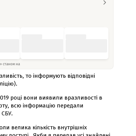
y» станом на
ливість, то інформують відповідні
ліцію).
019 році вони виявили вразливості в
рту, всю інформацію передали
 СБУ.
оли велика кількість внутрішніх
ому доступі…Якби я передав усі знайдені