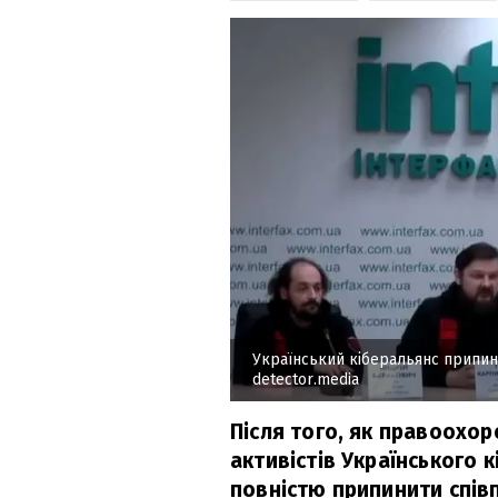
Український кіберальянс припи
detector.media
Після того, як правоохо
активістів Українського к
повністю припинити спів