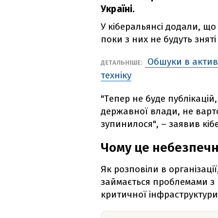
Україні.
У кіберальянсі додали, щ
поки з них не будуть знят
Обшуки в активі
ДЕТАЛЬНІШЕ:
техніку
"Тепер не буде публікацій
державної влади, не варт
зупинилося", – заявив кі
Чому це небезпеч
Як розповіли в організації
займається проблемами з к
критичної інфраструктури