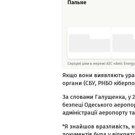
Пальне
Середні ціни в мережі АЗС «Amic Energ
Якщо вони виявляють ураз
органи (СБУ, РНБО кіберпо
За словами Галущенка, у 2
безпеці Одеського аеропо
адміністрації аеропорту та
"Я знайшов вразливість, к
документів була у відкрит