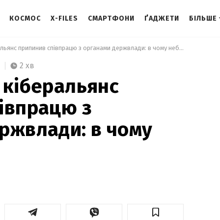
КОСМОС
X-FILES
СМАРТФОНИ
ҐАДЖЕТИ
БІЛЬШЕ
 Український кіберальянс припинив співпрацю з органами держвлади: в чому небезпека  
2 хв
 кіберальянс
івпрацю з
ржвлади: в чому