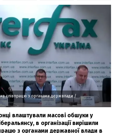
нив співпрацю з органами держвлади
/
ронці влаштували масові обшуки у
іберальянсу, в організації вирішили
працю з органами державної влади в