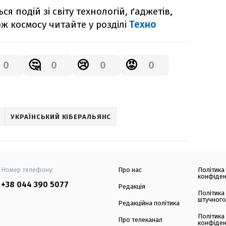
я подій зі світу технологій, ґаджетів,
ож космосу читайте у розділі
Техно
🤔
😢
😡
0
0
0
0
УКРАЇНСЬКИЙ КІБЕРАЛЬЯНС
Номер телефону:
Про нас
Політика
конфіден
+38 044 390 5077
Редакція
Політика
штучного
Редакційна політика
Політика
Про телеканал
конфіден