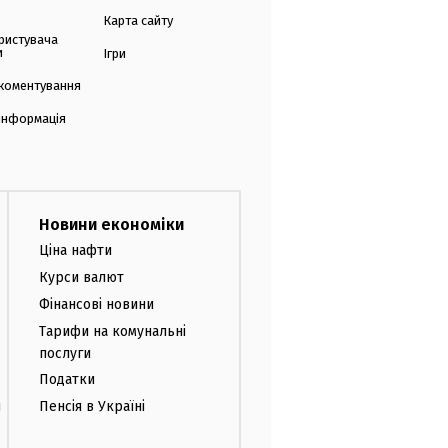
Карта сайту
ристувача
и
Ігри
коментування
 інформація
Новини економіки
Ціна нафти
Курси валют
Фінансові новини
Тарифи на комунальні
послуги
Податки
и
Пенсія в Україні