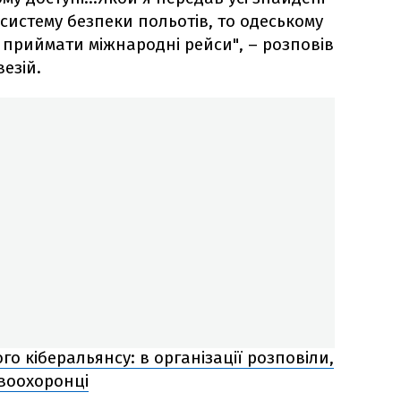
систему безпеки польотів, то одеському
приймати міжнародні рейси", – розповів
езій.
о кіберальянсу: в організації розповіли,
воохоронці