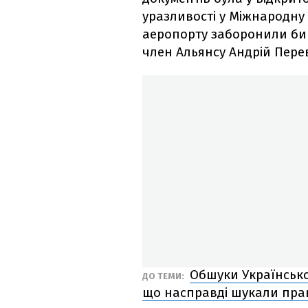
уразливості у Міжнародну 
аеропорту заборонили би 
член Альянсу Андрій Перев
Обшуки Українськог
ДО ТЕМИ:
що насправді шукали пра