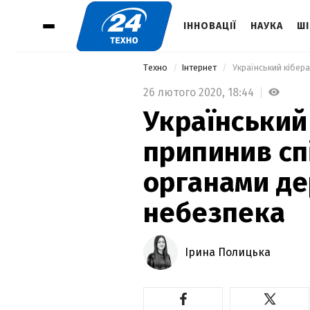
ІННОВАЦІЇ
НАУКА
ШІ
Техно
Інтернет
26 лютого 2020,
18:44
Український
припинив сп
органами де
небезпека
Ірина Полицька