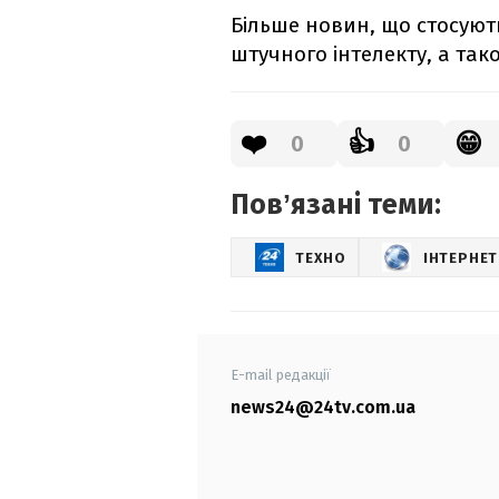
Більше новин, що стосуютьс
штучного інтелекту, а так
❤️
👍
😁
0
0
Повʼязані теми:
ТЕХНО
ІНТЕРНЕТ
E-mail редакції
news24@24tv.com.ua