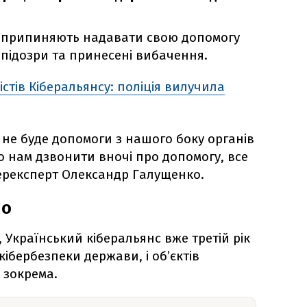
о припиняють надавати свою допомогу
і підозри та принесені вибачення.
стів Кіберальянсу: поліція вилучила
, не буде допомоги з нашого боку органів
о нам дзвонити вночі про допомогу, все
берексперт Олександр Галущенко.
но
, Український кіберальянс вже третій рік
ібербезпеки держави, і об’єктів
 зокрема.