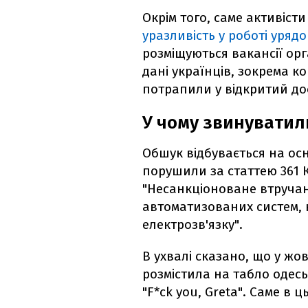
Окрім того, саме активіст
уразливість у роботі уряд
розміщуються вакансії орг
дані українців, зокрема ко
потрапили у відкритий дос
У чому звинуватили
Обшук відбувається на осн
порушили за статтею 361 
"Несанкціоноване втручан
автоматизованих систем,
електрозв'язку".
В ухвалі сказано, що у жо
розмістила на табло одес
"F*ck you, Greta". Саме в ц