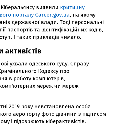
и Кіберальянсу виявили
критичну
ового порталу Сareer.gov.ua
, на якому
анів державної влади. Тоді персональні
пії паспортів та ідентифікаційних кодів,
туп. І таких прикладів чимало.
 активістів
ові ухвали одеського суду. Справу
Кримінального Кодексу про
ня в роботу комп'ютерів,
 комп'ютерних мереж чи мереж
втні 2019 року невстановлена особа
ького аеропорту фото дівчини з підписом
ьому і підозрюють кіберактивістів.