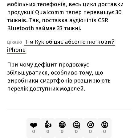
мобільних телефонів, весь цикл доставки
продукції Qualcomm тепер перевищує 30
тижнів. Так, поставка аудіочіпів CSR
Bluetooth займає 33 тижні.
Тім Кук обіцяє абсолютно новий
ЦІКАВО
iPhone
При чому дефіцит продовжує
збільшуватися, особливо тому, що
виробники смартфонів розширюють
перелік доступних моделей.
❤️
👍
😁
🤔
😢
😡
0
0
0
0
0
0