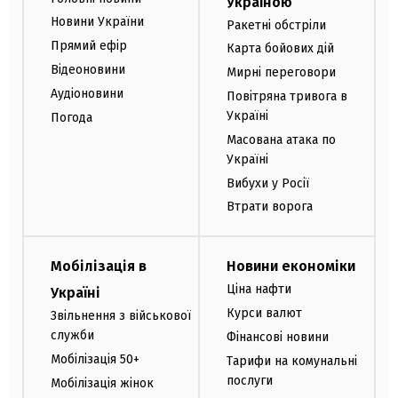
Україною
Новини України
Ракетні обстріли
Прямий ефір
Карта бойових дій
Відеоновини
Мирні переговори
Аудіоновини
Повітряна тривога в
Україні
Погода
Масована атака по
Україні
Вибухи у Росії
Втрати ворога
Мобілізація в
Новини економіки
Ціна нафти
Україні
Курси валют
Звільнення з військової
служби
Фінансові новини
Мобілізація 50+
Тарифи на комунальні
послуги
Мобілізація жінок