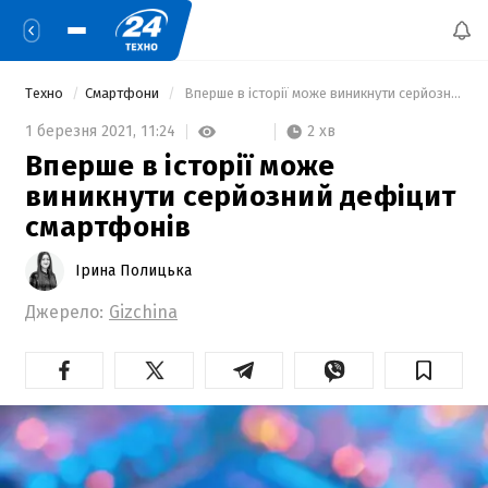
Техно
Смартфони
 Вперше в історії може виникнути серйозний дефіцит смартфонів 
2 хв
1 березня 2021,
11:24
Вперше в історії може
виникнути серйозний дефіцит
смартфонів
Ірина Полицька
Джерело:
Gizchina