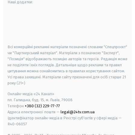
Наші додатки:
android
apple
smart tv
samsung smart tv
Всі комерційні рекламні матеріали позначені словами "Спецпроєкт"
чи "Партнерський матеріал". Матеріали з позначкою "Експерт",
"Позиція" відображають позицію авторів та героїв. Редакція може
не поділяти їхніх поглядів. Детальніше щодо реклами та правил
цитування можна ознайомитись в правилах користування сайтом.
Усі права захищені.
Матеріали сайту призначені для осіб старше
21
року (21+)
Онлайн-медіа «24 Канал»
пл. Галицька, буд. 15, м. Львів, 79008
Телефон
+380 (32) 229-77-77
Адреса електронної пошти —
legal@24tv.com.ua
Ідентифікатор онлайн-медіа в Реєстрі суб'єктів у сфері медіа —
R40-06057