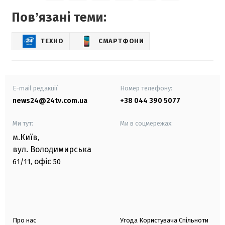
Повʼязані теми:
ТЕХНО
СМАРТФОНИ
E-mail редакції
Номер телефону:
news24@24tv.com.ua
+38 044 390 5077
Ми тут:
Ми в соцмережах:
м.Київ
,
вул. Володимирська
офіс
61/11,
50
Про нас
Угода Користувача Спільноти