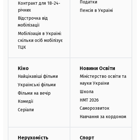
Податки
Контракт для 18-24-
річних
Пенсія в Україні
Відстрочка від
мобілізації
Мобілізація в Україні:
скільки осіб мобілізує
ТЦК
Кіно
Новини Освіти
Найцікавіші фільми
Міністерство освіти та
науки України
Українські фільми
Школа
Фільми на вечір
НМТ 2026
Комедії
Саморозвиток
Серіали
Навчання за кордоном
Нерухомість
Спорт