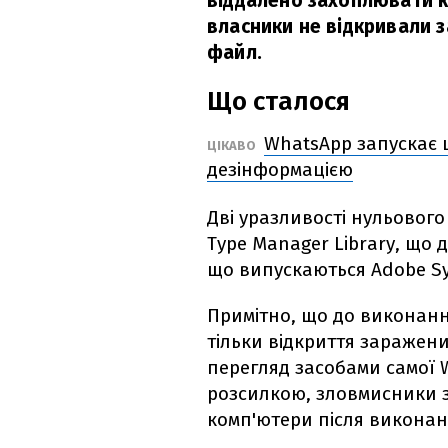
віддалено захоплювати к
власники не відкривали 
файл.
Що сталося
WhatsApp запускає 
ЦІКАВО
дезінформацією
Дві уразливості нульового
Type Manager Library, що
що випускаються Adobe S
Примітно, що до виконанн
тільки відкриття заражени
перегляд засобами самої 
розсилкою, зловмисники зд
комп'ютери після виконан