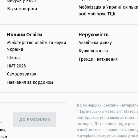
Вибухи у Росії
Мобілізація в Україні: скільк
Втрати ворога
осіб мобілізує ТЦК
Новини Освіти
Нерухомість
Міністерство освіти та науки
Аналітика ринку
України
Купівля житла
Школа
Тренди і натхнення
НМТ 2026
Саморозвиток
Навчання за кордоном
Всі комерційні рекламні матеріал
"Партнерський матеріал". Матеріа
відображають позицію авторів та 
ДО РОЗСИЛОК
ь!
поглядів. Детальніше щодо рекл
лок,
ознайомитись в правилах користу
Матеріали сайту призначені для 
ашим