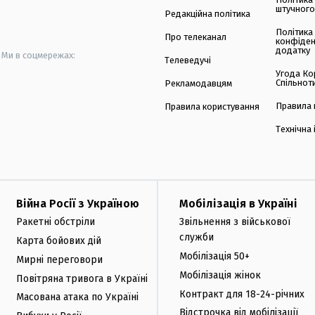
штучного
Редакційна політика
Політика
Про телеканал
конфіден
додатку
Ми в соцмережах:
Телеведучі
Угода Ко
Спільнот
Рекламодавцям
Правила 
Правила користування
Технічна
Війна Росії з Україною
Мобілізація в Україні
Ракетні обстріли
Звільнення з військової
служби
Карта бойових дій
Мобілізація 50+
Мирні переговори
Мобілізація жінок
Повітряна тривога в Україні
Контракт для 18-24-річних
Масована атака по Україні
Відстрочка від мобілізації