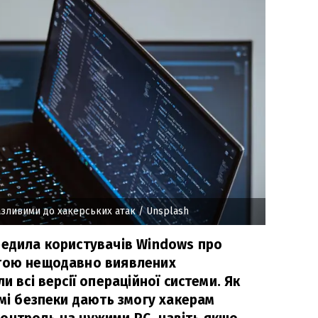
азливими до хакерських атак
/ Unsplash
редила користувачів Windows про
огою нещодавно виявлених
и всі версії операційної системи. Як
емі безпеки дають змогу хакерам