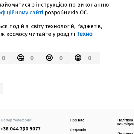
найомитися з інструкцією по виконанню
офіційному сайті
розробників ОС.
я подій зі світу технологій, ґаджетів,
ож космосу читайте у розділі
Техно
🤔
😢
😡
0
0
0
0
Номер телефону:
Про нас
Політика
конфіден
+38 044 390 5077
Редакція
Політика