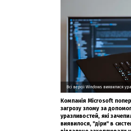
Всі версії Windows виявилися ур
Компанія Microsoft попе
загрозу злому за допом
уразливостей, які зачепил
виявилося, "діри" в сист