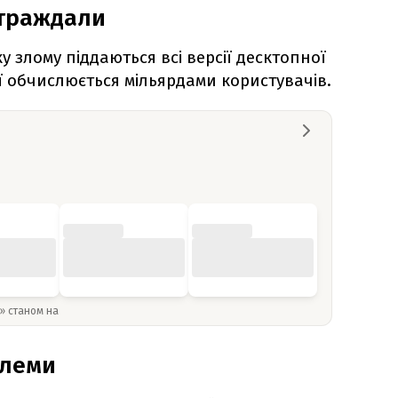
страждали
у злому піддаються всі версії десктопної
ї обчислюється мільярдами користувачів.
y» станом на
блеми