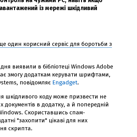
онтроль на чужими PC, навіть якщо
завантажений із мережі шкідливий
ще один корисний сервіс для боротьби з
 дня виявили в бібліотеці Windows Adobe
 дає змогу додаткам керувати шрифтами,
ystems, повідомляє
Engadget
.
я шкідливого коду може призвести не
х документів в додатку, а й попередній
Windows. Скориставшись спам-
атні "захопити" цікаві для них
ня скрипта.