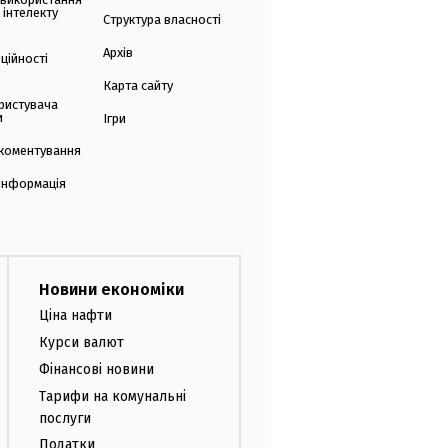
 інтелекту
Структура власності
Архів
ційності
Карта сайту
ристувача
и
Ігри
коментування
 інформація
Новини економіки
Ціна нафти
Курси валют
Фінансові новини
Тарифи на комунальні
послуги
Податки