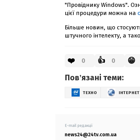
"Провіднику Windows". Оз
цієї процедури можна на
Більше новин, що стосуютьс
штучного інтелекту, а так
❤️
👍
😁
0
0
Повʼязані теми:
ТЕХНО
ІНТЕРНЕТ
E-mail редакції
news24@24tv.com.ua