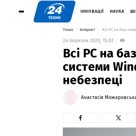
ІННОВАЦІЇ
НАУКА
ШІ
Техно
Інтернет
 Всі PC на базі оп
24 березня 2020,
15:02
Всі PC на ба
системи Win
небезпеці
Анастасія Можаровськ