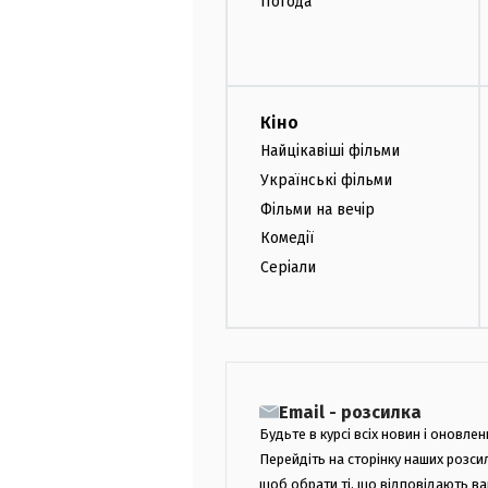
Погода
Кіно
Найцікавіші фільми
Українські фільми
Фільми на вечір
Комедії
Серіали
Email - розсилка
Будьте в курсі всіх новин і оновлен
Перейдіть на сторінку наших розси
щоб обрати ті, що відповідають в