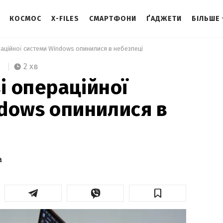
КОСМОС
X-FILES
СМАРТФОНИ
ҐАДЖЕТИ
БІЛЬШЕ
ераційної системи Windows опинилися в небезпеці 
2 хв
зі операційної
dows опинилися в
а