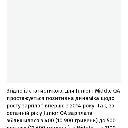
Згідно із статистикою, для Junior і Middle QA
простежується позитивна динаміка щодо
росту зарплат вперше з 2014 року. Так, за
останній рік у Junior QA зарплата
збільшилася з 400 (10 900 гривень) до 500
доларів (13 600 гривень), у Middle — з 1100