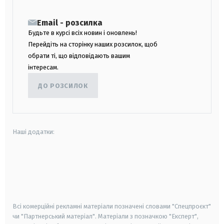
Email - розсилка
Будьте в курсі всіх новин і оновлень!
Перейдіть на сторінку наших розсилок, щоб
обрати ті, що відповідають вашим
інтересам.
ДО РОЗСИЛОК
Наші додатки:
android
apple
smart tv
samsung smart tv
Всі комерційні рекламні матеріали позначені словами "Спецпроєкт"
чи "Партнерський матеріал". Матеріали з позначкою "Експерт",