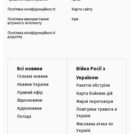
Політика конфіденційності
Карта сайту
Політика використання
Ігри
штучного інтелекту
Політика конфіденційності
додатку
Всі новини
Війна Росії з
Головні новини
Україною
Новини України
Ракетні обстріли
Прямий ефір
Карта бойових дій
Відеоновини
Мирні переговори
Аудіоновини
Повітряна тривога в
Україні
Погода
Масована атака по
Україні