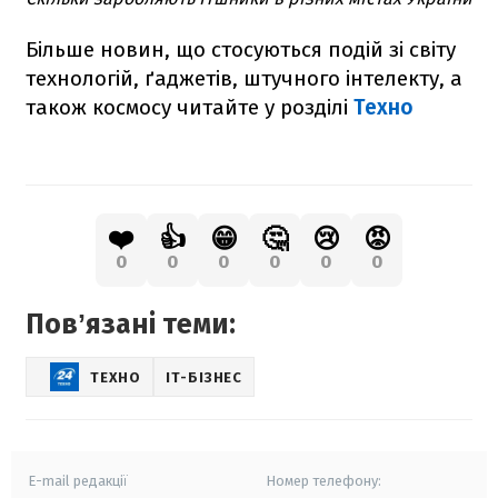
Більше новин, що стосуються подій зі світу
технологій, ґаджетів, штучного інтелекту, а
також космосу читайте у розділі
Техно
❤️
👍
😁
🤔
😢
😡
0
0
0
0
0
0
Повʼязані теми:
ТЕХНО
IT-БІЗНЕС
E-mail редакції
Номер телефону: