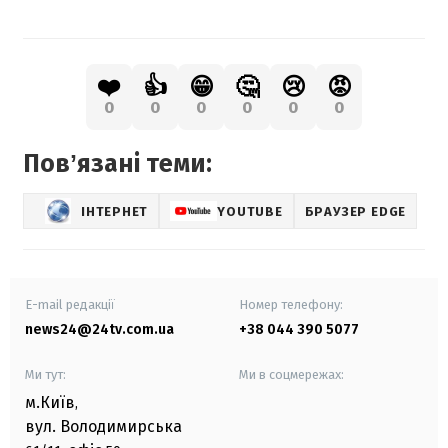
❤️
👍
😁
🤔
😢
😡
0
0
0
0
0
0
Повʼязані теми:
ІНТЕРНЕТ
YOUTUBE
БРАУЗЕР EDGE
E-mail редакції
Номер телефону:
news24@24tv.com.ua
+38 044 390 5077
Ми тут:
Ми в соцмережах:
м.Київ
,
вул. Володимирська