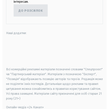
інтересам.
ДО РОЗСИЛОК
Наші додатки:
android
apple
smart tv
samsung smart tv
Всі комерційні рекламні матеріали позначені словами "Спецпроєкт"
чи "Партнерський матеріал". Матеріали з позначкою "Експерт",
"Позиція" відображають позицію авторів та героїв. Редакція може
не поділяти їхніх поглядів. Детальніше щодо реклами та правил
цитування можна ознайомитись в правилах користування сайтом.
Усі права захищені.
Матеріали сайту призначені для осіб старше
21
року (21+)
Онлайн-медіа «24 Канал»