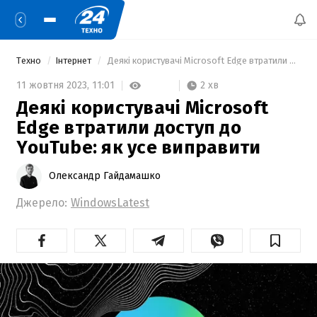
Техно
Інтернет
 Деякі користувачі Microsoft Edge втратили доступ до YouTube: як усе виправити 
2 хв
11 жовтня 2023,
11:01
Деякі користувачі Microsoft
Edge втратили доступ до
YouTube: як усе виправити
Олександр Гайдамашко
Джерело:
WindowsLatest