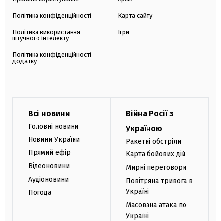
Політика конфіденційності
Карта сайту
Політика використання
Ігри
штучного інтелекту
Політика конфіденційності
додатку
Всі новини
Війна Росії з
Головні новини
Україною
Новини України
Ракетні обстріли
Прямий ефір
Карта бойових дій
Відеоновини
Мирні переговори
Аудіоновини
Повітряна тривога в
Україні
Погода
Масована атака по
Україні