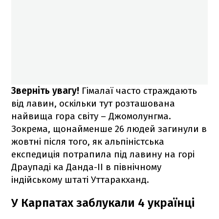
Зверніть увагу!
Гімалаї часто страждають
від лавин, оскільки тут розташована
найвища гора світу – Джомолунгма.
Зокрема, щонайменше 26 людей загинули в
жовтні після того, як альпіністська
експедиція потрапила під лавину на горі
Драупаді ка Данда-II в північному
індійському штаті Уттаракханд.
У Карпатах заблукали 4 українці