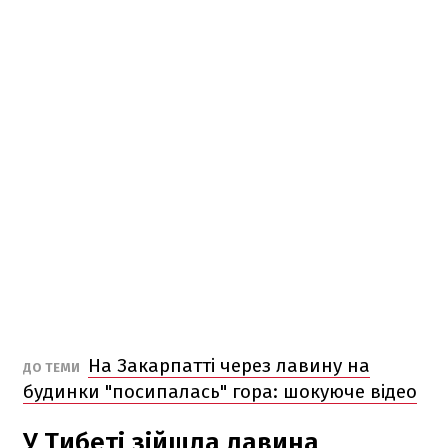
На Закарпатті через лавину на
ДО ТЕМИ
будинки "посипалась" гора: шокуюче відео
У Тибеті зійшла лавина