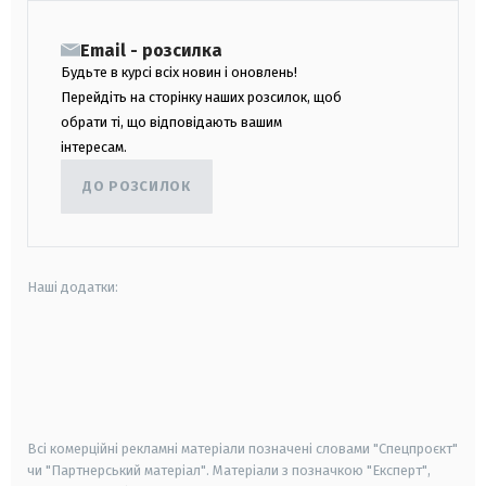
Email - розсилка
Будьте в курсі всіх новин і оновлень!
Перейдіть на сторінку наших розсилок, щоб
обрати ті, що відповідають вашим
інтересам.
ДО РОЗСИЛОК
Наші додатки:
android
apple
smart tv
samsung smart tv
Всі комерційні рекламні матеріали позначені словами "Спецпроєкт"
чи "Партнерський матеріал". Матеріали з позначкою "Експерт",