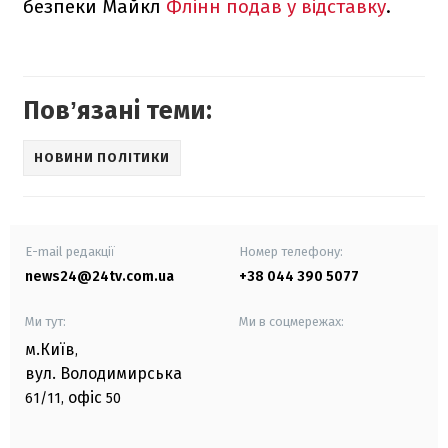
безпеки Майкл
Флінн подав у відставку
.
Повʼязані теми:
НОВИНИ ПОЛІТИКИ
E-mail редакції
Номер телефону:
news24@24tv.com.ua
+38 044 390 5077
Ми тут:
Ми в соцмережах:
м.Київ
,
вул. Володимирська
офіс
61/11,
50