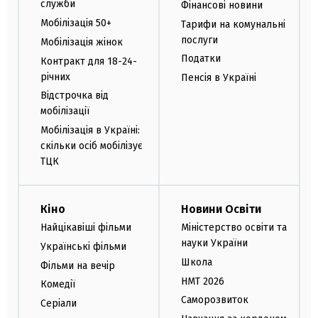
служби
Фінансові новини
Мобілізація 50+
Тарифи на комунальні
послуги
Мобілізація жінок
Податки
Контракт для 18-24-
річних
Пенсія в Україні
Відстрочка від
мобілізації
Мобілізація в Україні:
скільки осіб мобілізує
ТЦК
Кіно
Новини Освіти
Найцікавіші фільми
Міністерство освіти та
науки України
Українські фільми
Школа
Фільми на вечір
НМТ 2026
Комедії
Саморозвиток
Серіали