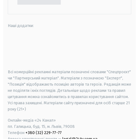
Наші додатки:
android
apple
smart tv
samsung smart tv
Всі комерційні рекламні матеріали позначені словами "Спецпроєкт"
чи "Партнерський матеріал". Матеріали з позначкою "Експерт",
"Позиція" відображають позицію авторів та героїв. Редакція може
не поділяти їхніх поглядів. Детальніше щодо реклами та правил
цитування можна ознайомитись в правилах користування сайтом.
Усі права захищені.
Матеріали сайту призначені для осіб старше
21
року (21+)
Онлайн-медіа «24 Канал»
пл. Галицька, буд. 15, м. Львів, 79008
Телефон
+380 (32) 229-77-77
Адреса електронної пошти —
legal@24tv.com.ua