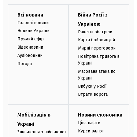
Всі новини
Війна Росії з
Головні новини
Україною
Новини України
Ракетні обстріли
Прямий ефір
Карта бойових дій
Відеоновини
Мирні переговори
Аудіоновини
Повітряна тривога в
Україні
Погода
Масована атака по
Україні
Вибухи у Росії
Втрати ворога
Мобілізація в
Новини економіки
Ціна нафти
Україні
Курси валют
Звільнення з військової