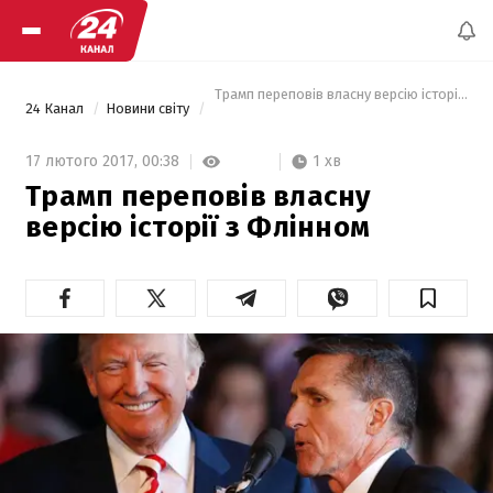
 Трамп переповів власну версію історії з Фл
24 Канал
Новини світу
1 хв
17 лютого 2017,
00:38
Трамп переповів власну
версію історії з Флінном