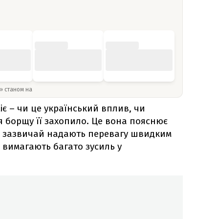
y» станом на
іє – чи це український вплив, чи
я борщу її захопило. Це вона пояснює
ії зазвичай надають перевагу швидким
е вимагають багато зусиль у