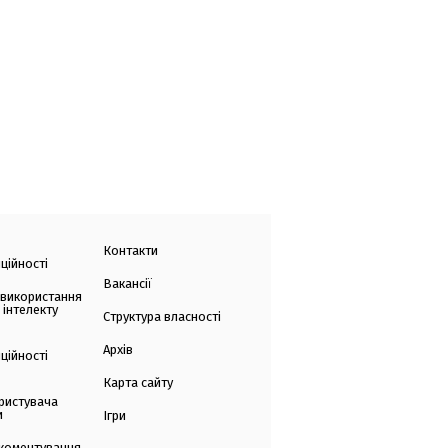
Контакти
ційності
Вакансії
 використання
 інтелекту
Структура власності
Архів
ційності
Карта сайту
ристувача
и
Ігри
коментування