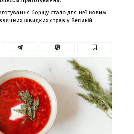
роцесом приготування.
иготування борщу стало для неї новим
д звичних швидких страв у Великій