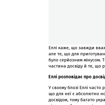
Еллі каже, що завжди вва
але те, що для приготуван
було серйозним мінусом. Т
частина досвіду й те, що
Еллі розповідає про досві
У своєму блозі Еллі часто р
що для неї є абсолютно н
досвідом, тому багато укр