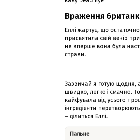
каву Dead Eye
Враження британк
Еллі жартує, що остаточн
присвятила свій вечір пр
не вперше вона була нас
страви.
Зазвичай я готую щодня, а
швидко, легко і смачно. То
кайфувала від усього проц
інгредієнти перетворюютьс
– ділиться Еллі.
Пальне