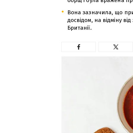
борщ і була вражена п
Вона зазначила, що пр
досвідом, на відміну ві
Британії.