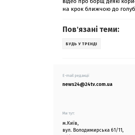
відео про борщ деякі кори
на крок ближчою до голуб
Повʼязані теми:
БУДЬ У ТРЕНДІ
E-mail редакції
news24@24tv.com.ua
Ми тут:
м.Київ
,
вул. Володимирська
61/11,