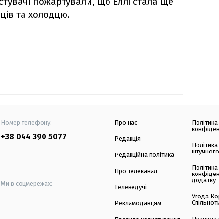
стувачі пожартували, що Еллі стала ще
ців та холодцю.
Номер телефону:
Про нас
Політика
конфіден
+38 044 390 5077
Редакція
Політика
штучного
Редакційна політика
Політика
Про телеканал
конфіден
додатку
Ми в соцмережах:
Телеведучі
Угода Ко
Спільнот
Рекламодавцям
Правила 