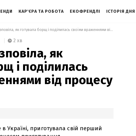
ЕНДИ
КАР'ЄРА ТА РОБОТА
ЕКОФРЕНДЛІ
ІСТОРІЯ ДНЯ
 Британка розповіла, як готувала борщ і поділилась своїми враженнями від процесу 
2 хв
зповіла, як
рщ і поділилась
еннями від процесу
 в Україні, приготувала свій перший