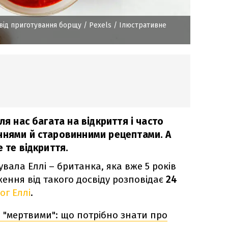
свід приготування борщу
/ Pexels / Ілюстративне
ля нас багата на відкриття і часто
ннями й старовинними рецептами. А
 те відкриття.
ала Еллі – британка, яка вже 5 років
аження від такого досвіду розповідає
24
ог Еллі
.
і "мертвими": що потрібно знати про