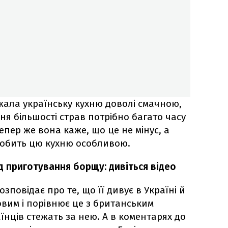
жала українську кухню доволі смачною,
ня більшості страв потрібно багато часу
епер же вона каже, що це не мінус, а
 робить цю кухню особливою.
д приготування борщу: дивіться відео
озповідає про те, що її дивує в Україні й
овим і порівнює це з британським
аїнців стежать за нею. А в коментарях до