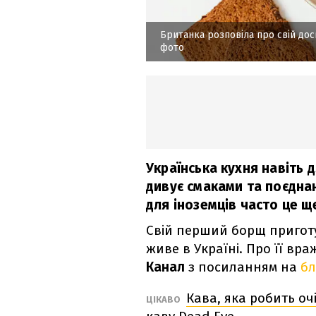
Британка розповіла про свій до
фото
Українська кухня навіть д
дивує смаками та поєдна
для іноземців часто це ще
Свій перший борщ приготув
живе в Україні. Про її вр
Канал
з посиланням на
бл
Кава, яка робить оч
ЦІКАВО