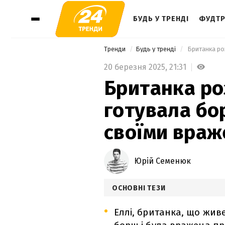
БУДЬ У ТРЕНДІ
ФУДТР
Тренди
Будь у тренді
20 березня 2025,
21:31
Британка ро
готувала бо
своїми враж
Юрій Семенюк
ОСНОВНІ ТЕЗИ
Еллі, британка, що живе