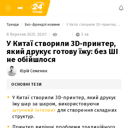
Тренди
Еко-френдлі новини
 У Китаї створили 3D-принтер, який друкує готову їжу: без ШІ не обійшлося 
3 хв
8 березня 2025,
20:01
У Китаї створили 3D-принтер,
який друкує готову їжу: без ШІ
не обійшлося
Юрій Семенюк
ОСНОВНІ ТЕЗИ
У Китаї створили 3D-принтер, який друкує
їжу шар за шаром, використовуючи
штучний інтелект
для створення складних
структур.
Принтер вирішує проблеми традиційного