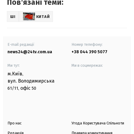
Повʼязані теми:
ШІ
КИТАЙ
E-mail редакції
Номер телефону:
news24@24tv.com.ua
+38 044 390 5077
Ми тут:
Ми в соцмережах:
м.Київ
,
вул. Володимирська
офіс
61/11,
50
Про нас
Угода Користувача Спільноти
Редакція
Правила коментування