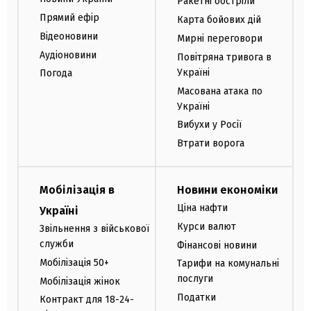
Ракетні обстріли
Прямий ефір
Карта бойових дій
Відеоновини
Мирні переговори
Аудіоновини
Повітряна тривога в
Україні
Погода
Масована атака по
Україні
Вибухи у Росії
Втрати ворога
Мобілізація в
Новини економіки
Ціна нафти
Україні
Курси валют
Звільнення з військової
служби
Фінансові новини
Мобілізація 50+
Тарифи на комунальні
послуги
Мобілізація жінок
Податки
Контракт для 18-24-