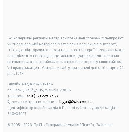
android
apple
smart tv
samsung smart tv
Всі комерційні рекламні матеріали позначені словами "Спецпроєкт"
чи "Партнерський матеріал". Матеріали з позначкою "Експерт",
"Позиція" відображають позицію авторів та героїв. Редакція може
не поділяти їхніх поглядів. Детальніше щодо реклами та правил
цитування можна ознайомитись в правилах користування сайтом.
Усі права захищені.
Матеріали сайту призначені для осіб старше
21
року (21+)
Онлайн-медіа «24 Канал»
пл. Галицька, буд. 15, м. Львів, 79008
Телефон
+380 (32) 229-77-77
Адреса електронної пошти —
legal@24tv.com.ua
Ідентифікатор онлайн-медіа в Реєстрі суб'єктів у сфері медіа —
R40-06057
© 2005—2026,
ПрАТ «Телерадіокомпанія "Люкс"», 24 Канал.