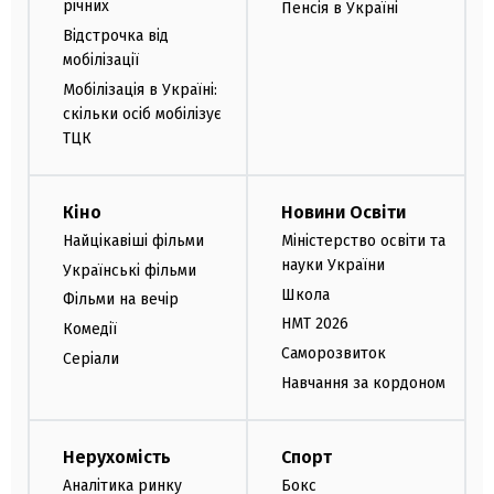
річних
Пенсія в Україні
Відстрочка від
мобілізації
Мобілізація в Україні:
скільки осіб мобілізує
ТЦК
Кіно
Новини Освіти
Найцікавіші фільми
Міністерство освіти та
науки України
Українські фільми
Школа
Фільми на вечір
НМТ 2026
Комедії
Саморозвиток
Серіали
Навчання за кордоном
Нерухомість
Спорт
Аналітика ринку
Бокс