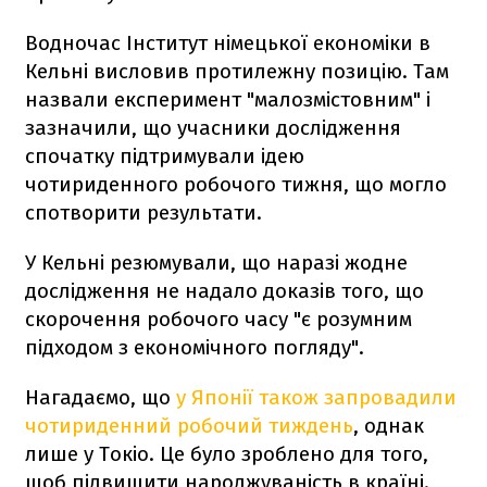
Водночас Інститут німецької економіки в
Кельні висловив протилежну позицію. Там
назвали експеримент "малозмістовним" і
зазначили, що учасники дослідження
спочатку підтримували ідею
чотириденного робочого тижня, що могло
спотворити результати.
У Кельні резюмували, що наразі жодне
дослідження не надало доказів того, що
скорочення робочого часу "є розумним
підходом з економічного погляду".
Нагадаємо, що
у Японії також запровадили
чотириденний робочий тиждень
, однак
лише у Токіо. Це було зроблено для того,
щоб підвищити народжуваність в країні.