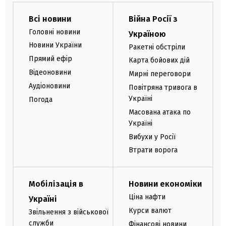
Всі новини
Війна Росії з
Головні новини
Україною
Новини України
Ракетні обстріли
Прямий ефір
Карта бойових дій
Відеоновини
Мирні переговори
Аудіоновини
Повітряна тривога в
Україні
Погода
Масована атака по
Україні
Вибухи у Росії
Втрати ворога
Мобілізація в
Новини економіки
Ціна нафти
Україні
Курси валют
Звільнення з військової
служби
Фінансові новини