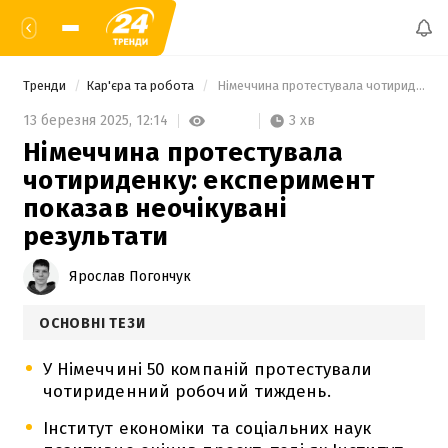
Тренди
Кар'єра та робота
 Німеччина протестувала чотириденку: експеримент показав неочікувані результати 
3 хв
13 березня 2025,
12:14
Німеччина протестувала
чотириденку: експеримент
показав неочікувані
результати
Ярослав Погончук
ОСНОВНІ ТЕЗИ
У Німеччині 50 компаній протестували
чотириденний робочий тиждень.
Інститут економіки та соціальних наук