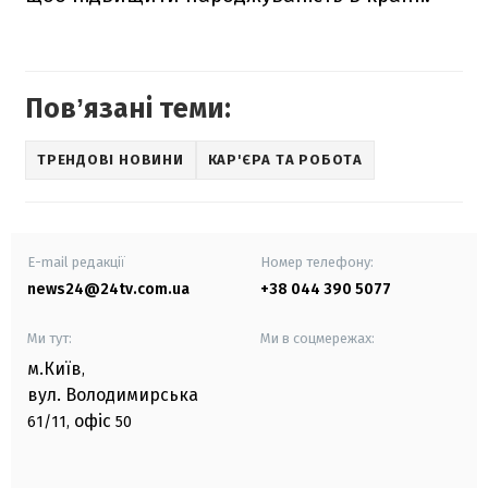
Повʼязані теми:
ТРЕНДОВІ НОВИНИ
КАР'ЄРА ТА РОБОТА
E-mail редакції
Номер телефону:
news24@24tv.com.ua
+38 044 390 5077
Ми тут:
Ми в соцмережах:
м.Київ
,
вул. Володимирська
офіс
61/11,
50