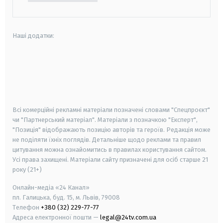
Наші додатки:
android
apple
smart tv
samsung smart tv
Всі комерційні рекламні матеріали позначені словами "Спецпроєкт"
чи "Партнерський матеріал". Матеріали з позначкою "Експерт",
"Позиція" відображають позицію авторів та героїв. Редакція може
не поділяти їхніх поглядів. Детальніше щодо реклами та правил
цитування можна ознайомитись в правилах користування сайтом.
Усі права захищені.
Матеріали сайту призначені для осіб старше
21
року (21+)
Онлайн-медіа «24 Канал»
пл. Галицька, буд. 15, м. Львів, 79008
Телефон
+380 (32) 229-77-77
Адреса електронної пошти —
legal@24tv.com.ua