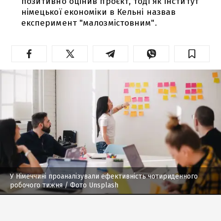
позитивно оцінив проєкт, тоді як Інститут
німецької економіки в Кельні назвав
експеримент "малозмістовним".
У Німеччині проаналізували ефективність чотириденного
робочого тижня
/ Фото Unsplash