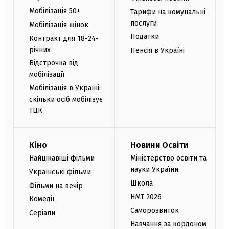
Мобілізація 50+
Тарифи на комунальні
послуги
Мобілізація жінок
Податки
Контракт для 18-24-
річних
Пенсія в Україні
Відстрочка від
мобілізації
Мобілізація в Україні:
скільки осіб мобілізує
ТЦК
Кіно
Новини Освіти
Найцікавіші фільми
Міністерство освіти та
науки України
Українські фільми
Школа
Фільми на вечір
НМТ 2026
Комедії
Саморозвиток
Серіали
Навчання за кордоном