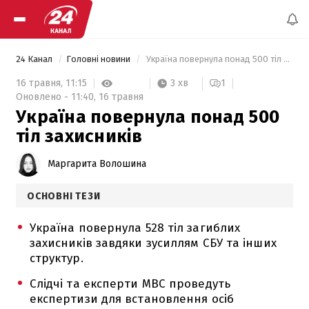
24 Канал
Головні новини
 Україна повернула понад 500 тіл захисників 
3 хв
16 травня,
11:15
1
Оновлено -
11:40,
16 травня
Україна повернула понад 500
тіл захисників
Маргарита Волошина
ОСНОВНІ ТЕЗИ
Україна повернула 528 тіл загиблих
захисників завдяки зусиллям СБУ та інших
структур.
Слідчі та експерти МВС проведуть
експертизи для встановлення осіб