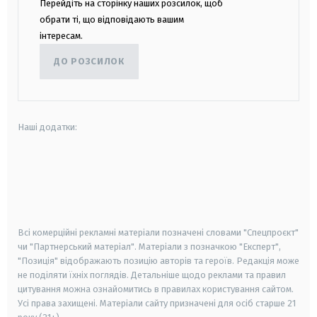
Перейдіть на сторінку наших розсилок, щоб
обрати ті, що відповідають вашим
інтересам.
ДО РОЗСИЛОК
Наші додатки:
android
apple
smart tv
samsung smart tv
Всі комерційні рекламні матеріали позначені словами "Спецпроєкт"
чи "Партнерський матеріал". Матеріали з позначкою "Експерт",
"Позиція" відображають позицію авторів та героїв. Редакція може
не поділяти їхніх поглядів. Детальніше щодо реклами та правил
цитування можна ознайомитись в правилах користування сайтом.
Усі права захищені.
Матеріали сайту призначені для осіб старше
21