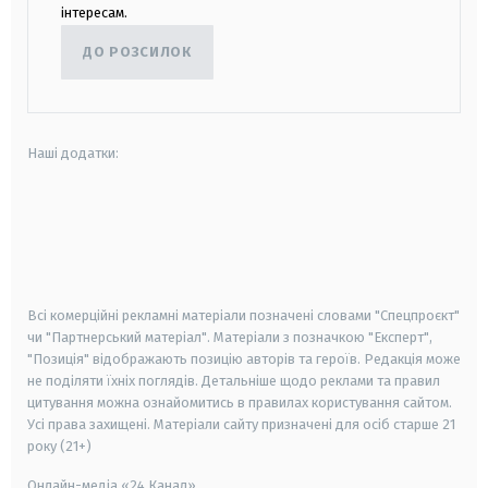
інтересам.
ДО РОЗСИЛОК
Наші додатки:
android
apple
smart tv
samsung smart tv
Всі комерційні рекламні матеріали позначені словами "Спецпроєкт"
чи "Партнерський матеріал". Матеріали з позначкою "Експерт",
"Позиція" відображають позицію авторів та героїв. Редакція може
не поділяти їхніх поглядів. Детальніше щодо реклами та правил
цитування можна ознайомитись в правилах користування сайтом.
Усі права захищені.
Матеріали сайту призначені для осіб старше
21
року (21+)
Онлайн-медіа «24 Канал»