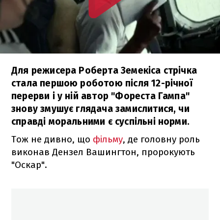
Для режисера Роберта Земекіса стрічка
стала першою роботою після 12-річної
перерви і у ній автор "Фореста Гампа"
знову змушує глядача замислитися, чи
справді моральними є суспільні норми.
Тож не дивно, що
фільму
, де головну роль
виконав Дензел Вашингтон, пророкують
"Оскар".