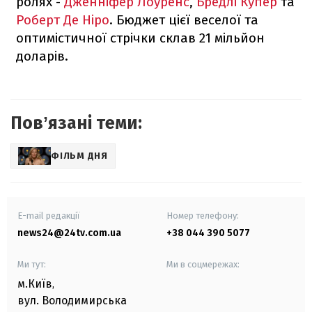
ролях -
Дженніфер Лоуренс
,
Бредлі Купер
та
Роберт Де Ніро
. Бюджет цієї веселої та
оптимістичної стрічки склав 21 мільйон
доларів.
Повʼязані теми:
ФІЛЬМ ДНЯ
E-mail редакції
Номер телефону:
news24@24tv.com.ua
+38 044 390 5077
Ми тут:
Ми в соцмережах:
м.Київ
,
вул. Володимирська