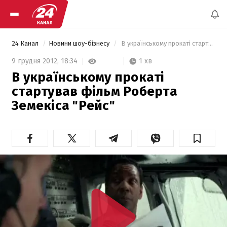
24 Канал
Новини шоу-бізнесу
 В українському прокаті стартував фільм Роберта Земекіса "Рейс" 
1 хв
9 грудня 2012,
18:34
В українському прокаті
стартував фільм Роберта
Земекіса "Рейс"