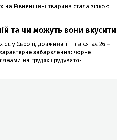
: на Рівненщині тварина стала зіркою
ій та чи можуть вони вкусити
 ос у Європі, довжина її тіла сягає 26 –
є характерне забарвлення: чорне
лямами на грудях і рудувато-