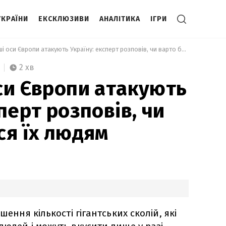
УКРАЇНИ
ЕКСКЛЮЗИВИ
АНАЛІТИКА
ІГРИ
 Найбільші оси Європи атакують Україну: експерт розповів, чи варто боятися їх людям 
2 хв
си Європи атакують
перт розповів, чи
ся їх людям
шення кількості гігантських сколій, які