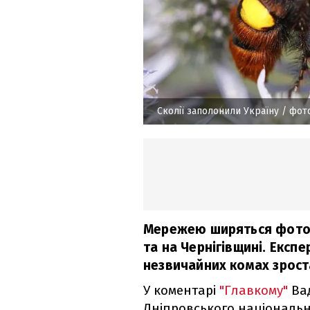
Сколії заполонили Україну
/ фото
Мережею ширяться фото гі
та на Чернігівщині. Експе
незвичайних комах зроста
У коментарі
"Главкому"
Ва
Дніпровського національно