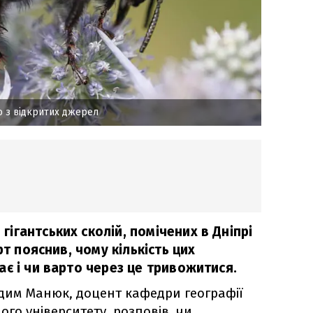
 з відкритих джерел
гантських сколій, помічених в Дніпрі
рт пояснив, чому кількість цих
є і чи варто через це тривожитися.
дим Манюк, доцент кафедри географії
го університету, розповів, чи