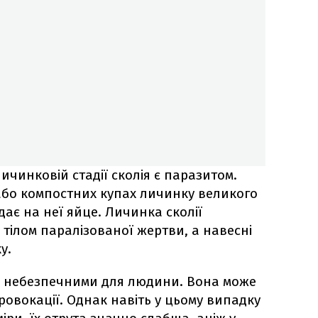
чинковій стадії сколія є паразитом.
 або компостних купах личинку великого
адає на неї яйце. Личинка сколії
тілом паралізованої жертви, а навесні
у.
е є небезпечними для людини. Вона може
ровокації. Однак навіть у цьому випадку