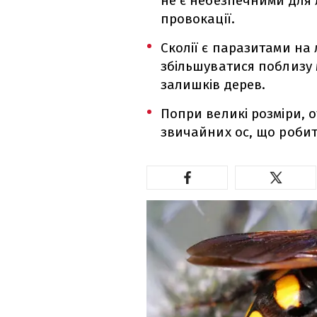
не є небезпечними для 
провокації.
Сколії є паразитами на л
збільшуватися поблизу 
залишків дерев.
Попри великі розміри, о
звичайних ос, що роби