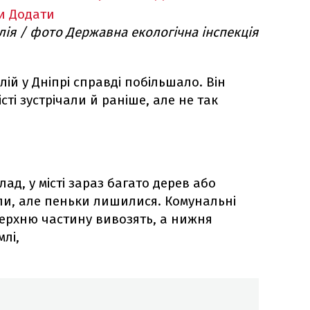
и
Додати
олія / фото Державна екологічна інспекція
ій у Дніпрі справді побільшало. Він
сті зустрічали й раніше, але не так
ад, у місті зараз багато дерев або
яли, але пеньки лишилися. Комунальні
верхню частину вивозять, а нижня
лі,