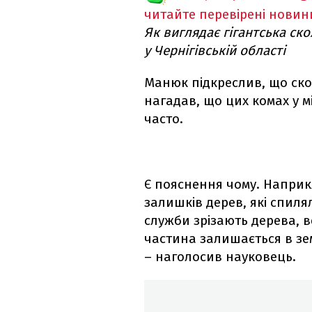
читайте перевірені новин
Як виглядає гігантська ск
у Чернігівській області
Манюк підкреслив, що скол
нагадав, що цих комах у мі
часто.
Є пояснення чому. Наприкл
залишків дерев, які спил
служби зрізають дерева, 
частина залишається в зем
– наголосив науковець.