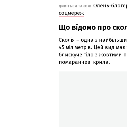
Олень-блогер
ДИВІТЬСЯ ТАКОЖ
соцмереж
Що відомо про скол
Сколія – одна з найбільших
45 міліметрів. Цей вид ма
блискуче тіло з жовтими п
помаранчеві крила.