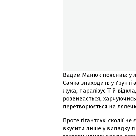
Вадим Манюк пояснив: у ли
Самка знаходить у ґрунті
жука, паралізує її й відкл
розвивається, харчуючись 
перетворюється на лялечк
Проте гігантські сколії н
вкусити лише у випадку п