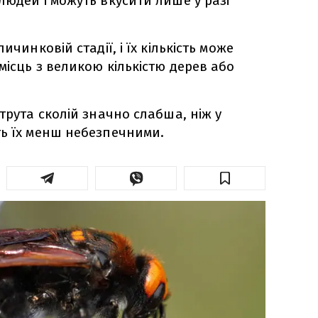
людей і можуть вкусити лише у разі
ичинковій стадії, і їх кількість може
місць з великою кількістю дерев або
трута сколій значно слабша, ніж у
ть їх менш небезпечними.