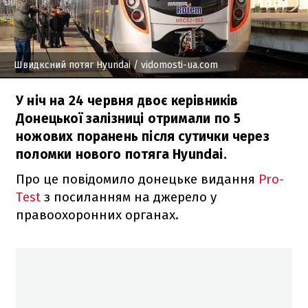
Швидксний потяг Hyundai
/ vidomosti-ua.com
У ніч на 24 червня двоє керівників
Донецької залізниці отримали по 5
ножових поранень після сутички через
поломки нового потяга Hyundai.
Про це повідомило донецьке видання
Pro-
Test
з посиланням на джерело у
правоохоронних органах.