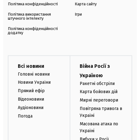
Політика конфіденційності
Карта сайту
Політика використання
Ігри
штучного інтелекту
Політика конфіденційності
додатку
Всі новини
Війна Росії з
Головні новини
Україною
Новини України
Ракетні обстріли
Прямий ефір
Карта бойових дій
Відеоновини
Мирні переговори
Аудіоновини
Повітряна тривога в
Україні
Погода
Масована атака по
Україні
Вибухи у Росії