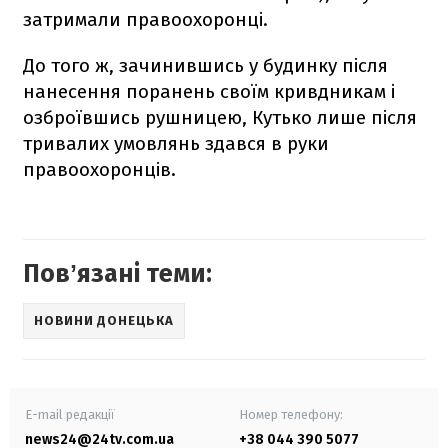
затримали правоохоронці.
До того ж, зачинившись у будинку після
нанесення поранень своїм кривдникам і
озброївшись рушницею, Кутько лише після
тривалих умовлянь здався в руки
правоохоронців.
Повʼязані теми:
НОВИНИ ДОНЕЦЬКА
E-mail редакції
Номер телефону:
news24@24tv.com.ua
+38 044 390 5077