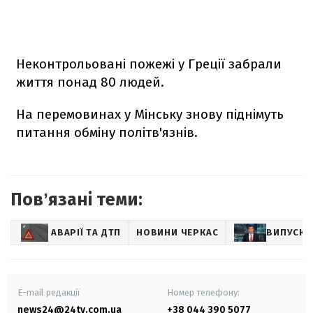
Неконтрольовані пожежі у Греції забрали
життя понад 80 людей.
На перемовинах у Мінську знову піднімуть
питання обміну політв'язнів.
Повʼязані теми:
АВАРІЇ ТА ДТП
НОВИНИ ЧЕРКАС
ВИПУСК 
E-mail редакції
Номер телефону:
news24@24tv.com.ua
+38 044 390 5077