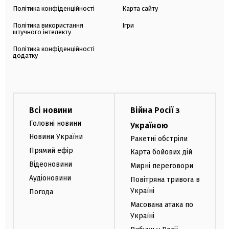
Політика конфіденційності
Карта сайту
Політика використання
Ігри
штучного інтелекту
Політика конфіденційності
додатку
Всі новини
Війна Росії з
Головні новини
Україною
Новини України
Ракетні обстріли
Прямий ефір
Карта бойових дій
Відеоновини
Мирні переговори
Аудіоновини
Повітряна тривога в
Україні
Погода
Масована атака по
Україні