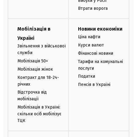
Вибухи у Росії
Втрати ворога
Мобілізація в
Новини економіки
Ціна нафти
Україні
Курси валют
Звільнення з військової
служби
Фінансові новини
Мобілізація 50+
Тарифи на комунальні
послуги
Мобілізація жінок
Податки
Контракт для 18-24-
річних
Пенсія в Україні
Відстрочка від
мобілізації
Мобілізація в Україні:
скільки осіб мобілізує
ТЦК