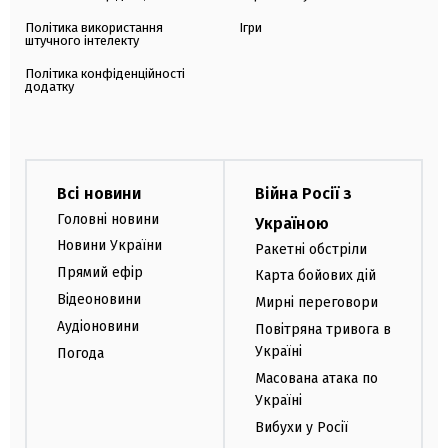
Політика використання
Ігри
штучного інтелекту
Політика конфіденційності
додатку
Всі новини
Війна Росії з
Головні новини
Україною
Новини України
Ракетні обстріли
Прямий ефір
Карта бойових дій
Відеоновини
Мирні переговори
Аудіоновини
Повітряна тривога в
Україні
Погода
Масована атака по
Україні
Вибухи у Росії