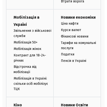
Втрати ворога
Мобілізація в
Новини економіки
Ціна нафти
Україні
Курси валют
Звільнення з військової
служби
Фінансові новини
Мобілізація 50+
Тарифи на комунальні
послуги
Мобілізація жінок
Податки
Контракт для 18-24-
річних
Пенсія в Україні
Відстрочка від
мобілізації
Мобілізація в Україні:
скільки осіб мобілізує
ТЦК
Кіно
Новини Освіти