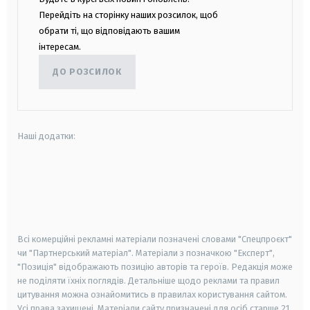
Перейдіть на сторінку наших розсилок, щоб
обрати ті, що відповідають вашим
інтересам.
ДО РОЗСИЛОК
Наші додатки:
android
apple
smart tv
samsung smart tv
Всі комерційні рекламні матеріали позначені словами "Спецпроєкт"
чи "Партнерський матеріал". Матеріали з позначкою "Експерт",
"Позиція" відображають позицію авторів та героїв. Редакція може
не поділяти їхніх поглядів. Детальніше щодо реклами та правил
цитування можна ознайомитись в правилах користування сайтом.
Усі права захищені.
Матеріали сайту призначені для осіб старше
21