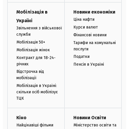
Мобілізація в
Новини економіки
Ціна нафти
Україні
Курси валют
Звільнення з військової
служби
Фінансові новини
Мобілізація 50+
Тарифи на комунальні
послуги
Мобілізація жінок
Податки
Контракт для 18-24-
річних
Пенсія в Україні
Відстрочка від
мобілізації
Мобілізація в Україні:
скільки осіб мобілізує
ТЦК
Кіно
Новини Освіти
Найцікавіші фільми
Міністерство освіти та