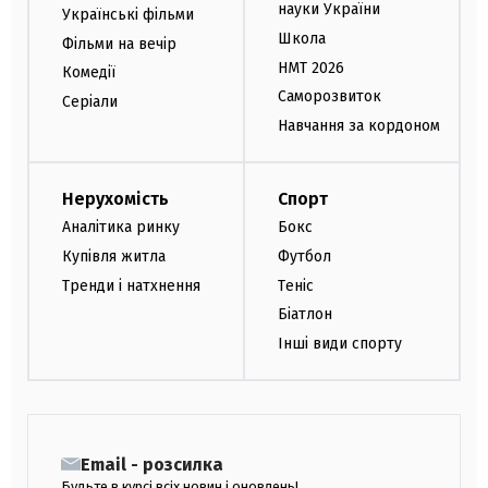
науки України
Українські фільми
Школа
Фільми на вечір
НМТ 2026
Комедії
Саморозвиток
Серіали
Навчання за кордоном
Нерухомість
Спорт
Аналітика ринку
Бокс
Купівля житла
Футбол
Тренди і натхнення
Теніс
Біатлон
Інші види спорту
Email - розсилка
Будьте в курсі всіх новин і оновлень!