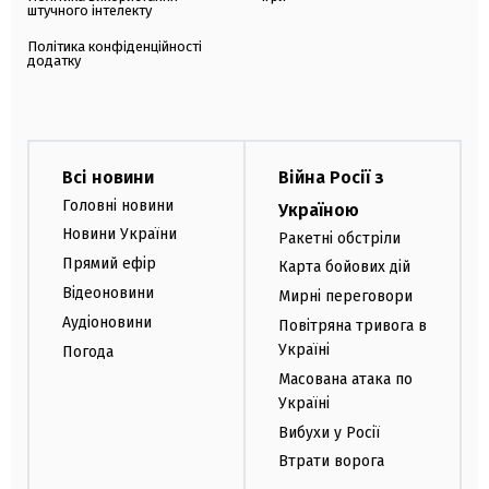
штучного інтелекту
Політика конфіденційності
додатку
Всі новини
Війна Росії з
Головні новини
Україною
Новини України
Ракетні обстріли
Прямий ефір
Карта бойових дій
Відеоновини
Мирні переговори
Аудіоновини
Повітряна тривога в
Україні
Погода
Масована атака по
Україні
Вибухи у Росії
Втрати ворога