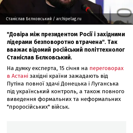
Станіслав Бєлковський
/ archipelag.ru
"Довіра між президентом Росії і західними
лідерами безповоротно втрачена". Так
вважає відомий російський політтехнолог
Станіслав Бєлковський.
На думку експерта, 15 січня на
переговорах
в Астані
західні країни зажадають від
Путіна повної здачі Донецька і Луганська
під український контроль, а також повного
виведення формальних та неформальних
"проросійських" військ.