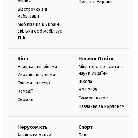
річних
Пенсія в Україні
Відстрочка від
мобілізації
Мобілізація в Україні:
скільки осіб мобілізує
ТЦК
Кіно
Новини Освіти
Найцікавіші фільми
Міністерство освіти та
науки України
Українські фільми
Школа
Фільми на вечір
НМТ 2026
Комедії
Саморозвиток
Серіали
Навчання за кордоном
Нерухомість
Спорт
Аналітика ринку
Бокс