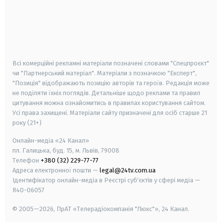
android
apple
smart tv
samsung smart tv
Всі комерційні рекламні матеріали позначені словами "Спецпроєкт"
чи "Партнерський матеріал". Матеріали з позначкою "Експерт",
"Позиція" відображають позицію авторів та героїв. Редакція може
не поділяти їхніх поглядів. Детальніше щодо реклами та правил
цитування можна ознайомитись в правилах користування сайтом.
Усі права захищені.
Матеріали сайту призначені для осіб старше
21
року (21+)
Онлайн-медіа «24 Канал»
пл. Галицька, буд. 15, м. Львів, 79008
Телефон
+380 (32) 229-77-77
Адреса електронної пошти —
legal@24tv.com.ua
Ідентифікатор онлайн-медіа в Реєстрі суб'єктів у сфері медіа —
R40-06057
© 2005—2026,
ПрАТ «Телерадіокомпанія "Люкс"», 24 Канал.