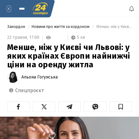
Закордон
Новини про життя за кордоном
 Менше, ніж у Києві чи Львові: у яких країнах Європи найнижчі ціни на оренду житла 
5 хв
22 травня,
17:00
Менше, ніж у Києві чи Львові: у
яких країнах Європи найнижчі
ціни на оренду житла
Альона Гогунська
спецпроєкт