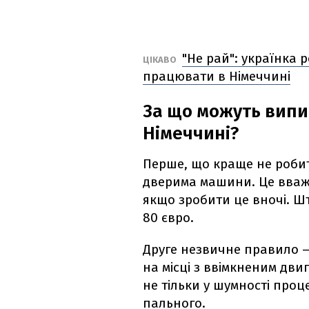
"Не рай": українка 
ЦІКАВО
працювати в Німеччині
За що можуть випи
Німеччині?
Перше, що краще не робит
дверима машини. Це вваж
якщо зробити це вночі. Ш
80 євро.
Друге незвичне правило – 
на місці з ввімкненим дв
не тільки у шумності проце
пального.