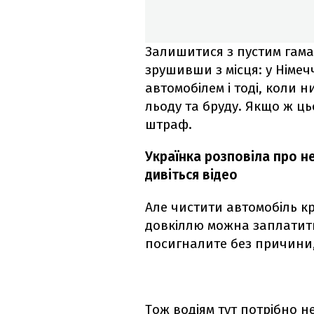
Залишитися з пустим гама
зрушивши з місця: у Німе
автомобілем і тоді, коли н
льоду та бруду. Якщо ж ц
штраф.
Українка розповіла про не
дивіться відео
Але чистити автомобіль кр
довкіллю можна заплатити 
посигналите без причини,
Тож водіям тут потрібно н