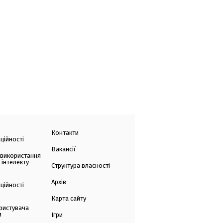
Контакти
ційності
Вакансії
 використання
 інтелекту
Структура власності
Архів
ційності
Карта сайту
ристувача
и
Ігри