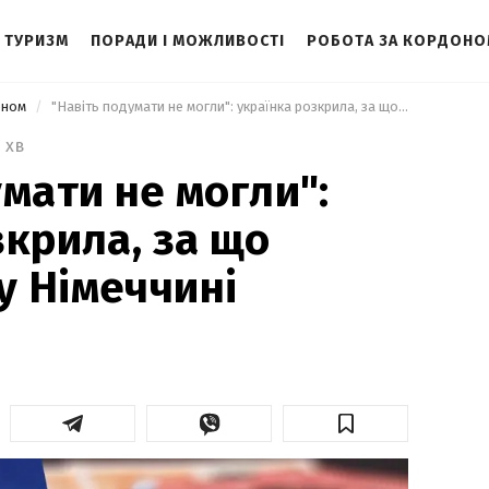
ТУРИЗМ
ПОРАДИ І МОЖЛИВОСТІ
РОБОТА ЗА КОРДОН
оном
 "Навіть подумати не могли": українка розкрила, за що штрафують у Німеччині 
2 хв
умати не могли":
зкрила, за що
 Німеччині