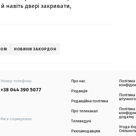
й навіть двері закривати,
НОМ
НОВИНИ ЗАКОРДОН
Номер телефону:
Про нас
Політика
конфіден
+38 044 390 5077
Редакція
Політика
штучного
Редакційна політика
Політика
Про телеканал
конфіден
додатку
Ми в соцмережах:
Телеведучі
Угода Ко
Спільнот
Рекламодавцям