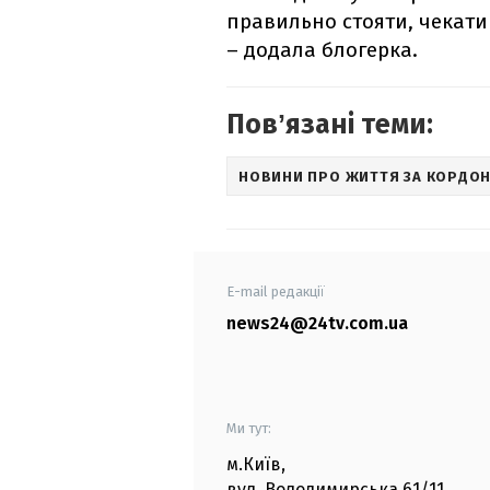
правильно стояти, чекати 
– додала блогерка.
Повʼязані теми:
НОВИНИ ПРО ЖИТТЯ ЗА КОРДО
E-mail редакції
news24@24tv.com.ua
Ми тут:
м.Київ
,
вул. Володимирська
61/11,