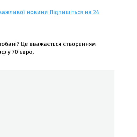
 важливої новини
Підпишіться на 24
тобані? Це вважається створенням
аф у 70 євро,