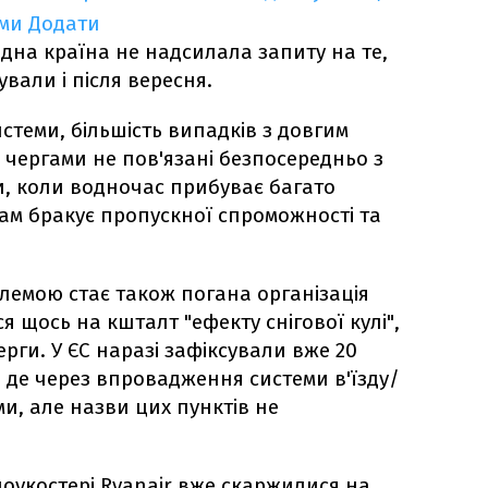
ими
Додати
одна країна не надсилала запиту на те,
вали і після вересня.
стеми, більшість випадків з довгим
 чергами не пов'язані безпосередньо з
и, коли водночас прибуває багато
там бракує пропускної спроможності та
лемою стає також погана організація
ся щось на кшталт "ефекту снігової кулі",
ерги. У ЄС наразі зафіксували вже 20
, де через впровадження системи в'їзду/
и, але назви цих пунктів не
лоукостері Ryanair вже скаржилися на