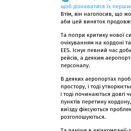
щоб дізнаватися їх перш
Втім, він наголосив, що ж
аби цей виняток продовжу
Та попри критику нової си
очікуванням на кордоні та
EES. Існує певний час доб
рейсів, а деяким аеропор
персоналу.
В деяких аеропортах проб
простору, і тоді утворюєть
і тоді починаються довгі ч
пунктів перетину кордону
виїзду фіксуються проблем
розголошуються.
Та раніше в авіакомпанії-