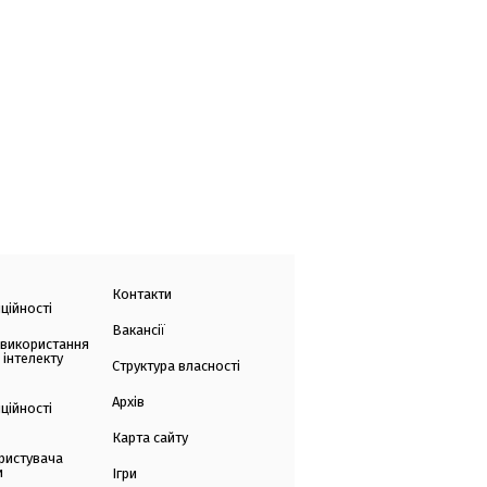
Контакти
ційності
Вакансії
 використання
 інтелекту
Структура власності
Архів
ційності
Карта сайту
ристувача
и
Ігри