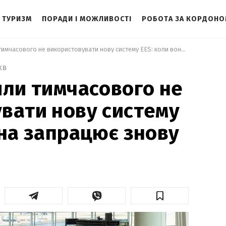
ТУРИЗМ
ПОРАДИ І МОЖЛИВОСТІ
РОБОТА ЗА КОРДОН
 У ЄС дозволили тимчасового не використовувати нову систему EES: коли вона запрацює знову 
хв
или тимчасового не
вати нову систему
она запрацює знову