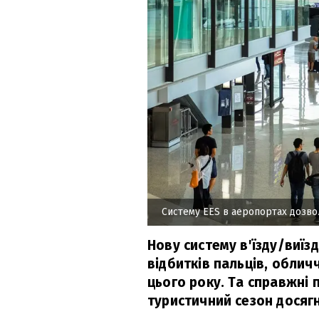
Систему EES в аеропортах дозво
Нову систему в'їзду/виїз
відбитків пальців, облич
цього року. Та справжні 
туристичний сезон досягн