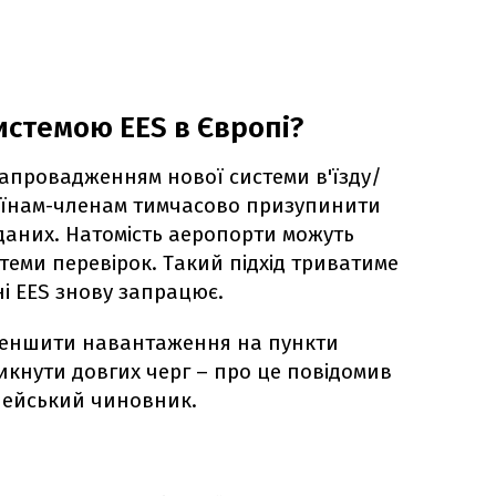
истемою EES в Європі?
запровадженням нової системи в'їзду/
раїнам-членам тимчасово призупинити
даних. Натомість аеропорти можуть
теми перевірок. Такий підхід триватиме
ні EES знову запрацює.
 зменшити навантаження на пункти
икнути довгих черг – про це повідомив
ейський чиновник.