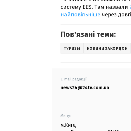
систему EES. Там назвали
найповільніше
через довгі
Повʼязані теми:
ТУРИЗМ
НОВИНИ ЗАКОРДОН
E-mail редакції
news24@24tv.com.ua
Ми тут:
м.Київ
,