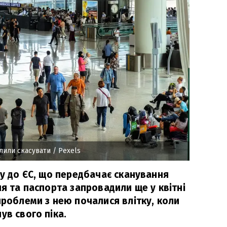
лили скасувати
/ Pexels
ду до ЄС, що передбачає сканування
чя та паспорта запровадили ще у квітні
проблеми з нею почалися влітку, коли
ув свого піка.