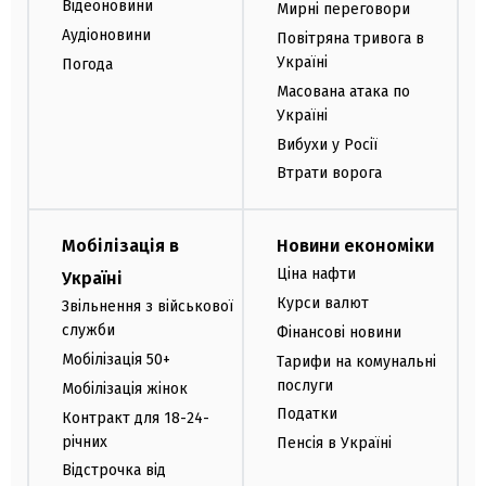
Відеоновини
Мирні переговори
Аудіоновини
Повітряна тривога в
Україні
Погода
Масована атака по
Україні
Вибухи у Росії
Втрати ворога
Мобілізація в
Новини економіки
Ціна нафти
Україні
Курси валют
Звільнення з військової
служби
Фінансові новини
Мобілізація 50+
Тарифи на комунальні
послуги
Мобілізація жінок
Податки
Контракт для 18-24-
річних
Пенсія в Україні
Відстрочка від