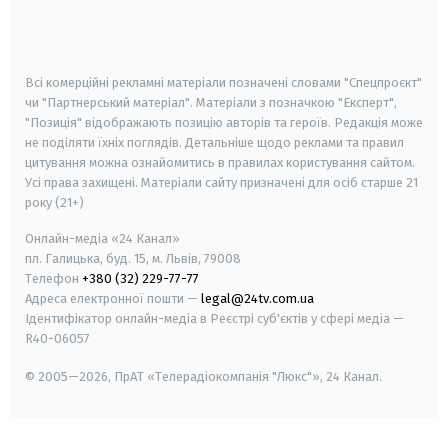
smart tv
samsung smart tv
Всі комерційні рекламні матеріали позначені словами "Спецпроєкт"
чи "Партнерський матеріал". Матеріали з позначкою "Експерт",
"Позиція" відображають позицію авторів та героїв. Редакція може
не поділяти їхніх поглядів. Детальніше щодо реклами та правил
цитування можна ознайомитись в правилах користування сайтом.
Усі права захищені.
Матеріали сайту призначені для осіб старше
21
року (21+)
Онлайн-медіа «24 Канал»
пл. Галицька, буд. 15, м. Львів, 79008
Телефон
+380 (32) 229-77-77
Адреса електронної пошти —
legal@24tv.com.ua
Ідентифікатор онлайн-медіа в Реєстрі суб'єктів у сфері медіа —
R40-06057
© 2005—2026,
ПрАТ «Телерадіокомпанія "Люкс"», 24 Канал.