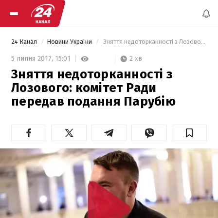
24 Канал
Новини України
 Зняття недоторканності з Лозового: комітет Ради передав подання Парубію 
2 хв
5 липня 2017,
15:01
Зняття недоторканності з
Лозового: комітет Ради
передав подання Парубію