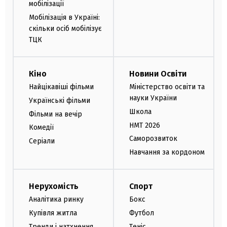
мобілізації
Мобілізація в Україні:
скільки осіб мобілізує
ТЦК
Кіно
Новини Освіти
Найцікавіші фільми
Міністерство освіти та
науки України
Українські фільми
Школа
Фільми на вечір
НМТ 2026
Комедії
Саморозвиток
Серіали
Навчання за кордоном
Нерухомість
Спорт
Аналітика ринку
Бокс
Купівля житла
Футбол
Тренди і натхнення
Теніс