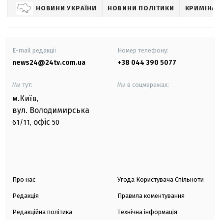
НОВИНИ УКРАЇНИ
НОВИНИ ПОЛІТИКИ
КРИМІНА
E-mail редакції
Номер телефону:
news24@24tv.com.ua
+38 044 390 5077
Ми тут:
Ми в соцмережах:
м.Київ
,
вул. Володимирська
офіс
61/11,
50
Про нас
Угода Користувача Спільноти
Редакція
Правила коментування
Редакційна політика
Технічна інформація