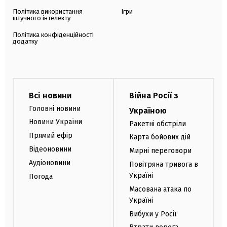
Політика використання
Ігри
штучного інтелекту
Політика конфіденційності
додатку
Всі новини
Війна Росії з
Головні новини
Україною
Новини України
Ракетні обстріли
Прямий ефір
Карта бойових дій
Відеоновини
Мирні переговори
Аудіоновини
Повітряна тривога в
Україні
Погода
Масована атака по
Україні
Вибухи у Росії