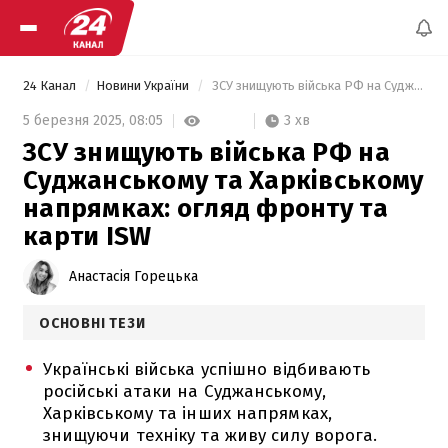
24 Канал
Новини України
 ЗСУ знищують війська РФ на Суджанському та Харківському напрямках:  огляд фронту та карти ISW 
3 хв
5 березня 2025,
08:05
ЗСУ знищують війська РФ на
Суджанському та Харківському
напрямках: огляд фронту та
карти ISW
Анастасія Горецька
ОСНОВНІ ТЕЗИ
Українські війська успішно відбивають
російські атаки на Суджанському,
Харківському та інших напрямках,
знищуючи техніку та живу силу ворога.