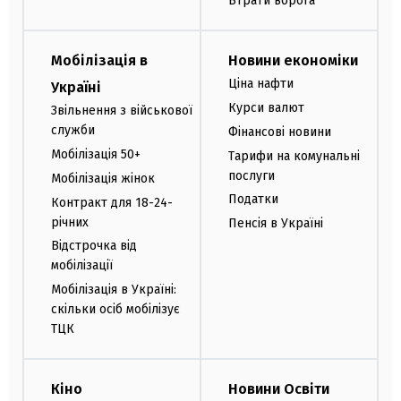
Втрати ворога
Мобілізація в
Новини економіки
Ціна нафти
Україні
Курси валют
Звільнення з військової
служби
Фінансові новини
Мобілізація 50+
Тарифи на комунальні
послуги
Мобілізація жінок
Податки
Контракт для 18-24-
річних
Пенсія в Україні
Відстрочка від
мобілізації
Мобілізація в Україні:
скільки осіб мобілізує
ТЦК
Кіно
Новини Освіти