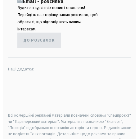
Email - розсилка
Будьте в курсі всіх новин і оновлень!
Перейдіть на сторінку наших розсилок, щоб
обрати ті, що відповідають вашим
інтересам.
ДО РОЗСИЛОК
Наші додатки:
android
apple
smart tv
samsung smart tv
Всі комерційні рекламні матеріали позначені словами "Спецпроєкт"
чи "Партнерський матеріал". Матеріали з позначкою "Експерт",
"Позиція" відображають позицію авторів та героїв. Редакція може
не поділяти їхніх поглядів. Детальніше щодо реклами та правил