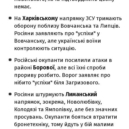
немає.
На
Харківському
напрямку ЗСУ тримають
оборону поблизу Вовчанська та Липців.
Росіяни заявляють про "успіхи" у
Вовчанську, але українські воїни
контролюють ситуацію.
Російські окупанти посилили атаки в
районі
Борової
, але всі їхні спроби
прориву розбито. Ворог заявляє про
нібито "успіхи" біля Загризового.
Росіяни штурмують
Лиманський
напрямок, зокрема, Новолюбівку,
Колодязі та Ямполівку, але без значних
просувань. Окупанти бояться втратити
бронетехніку, тому йдуть у бій малими