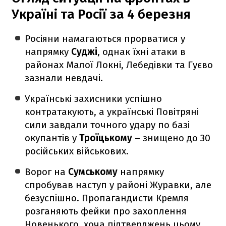
Україні та Росії за 4 березня
Росіяни намагаються прорватися у
напрямку
Суджі
, однак їхні атаки в
районах Малої Локні, Лебедівки та Гуєво
зазнали невдачі.
Українські захисники успішно
контратакують, а українські Повітряні
сили завдали точного удару по базі
окупантів у
Троїцькому
– знищено до 30
російських військових.
Ворог на
Сумському
напрямку
спробував наступ у районі Журавки, але
безуспішно. Пропагандисти Кремля
розганяють фейки про захоплення
Новенького, хоча підтверджень цьому