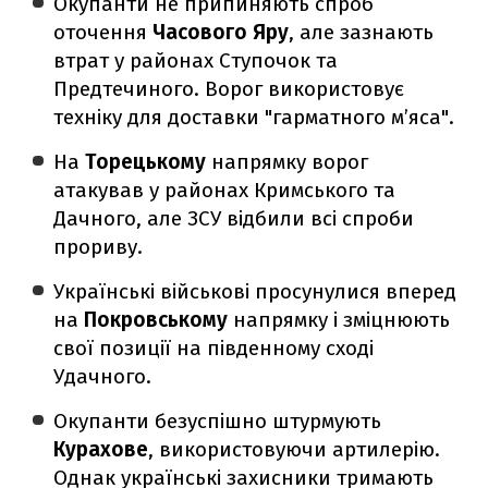
Окупанти не припиняють спроб
оточення
Часового Яру
, але зазнають
втрат у районах Ступочок та
Предтечиного. Ворог використовує
техніку для доставки "гарматного м’яса".
На
Торецькому
напрямку ворог
атакував у районах Кримського та
Дачного, але ЗСУ відбили всі спроби
прориву.
Українські військові просунулися вперед
на
Покровському
напрямку і зміцнюють
свої позиції на південному сході
Удачного.
Окупанти безуспішно штурмують
Курахове
, використовуючи артилерію.
Однак українські захисники тримають