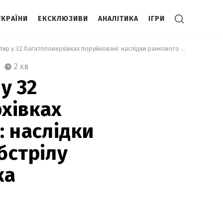
УКРАЇНИ
ЕКСКЛЮЗИВИ
АНАЛІТИКА
ІГРИ
 810 квартир у 32 багатоповерхівках поруйновані: наслідки ранкового обстрілу Краматорська 
2 хв
у 32
хівках
: наслідки
бстрілу
ка