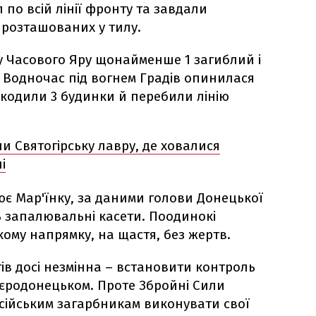
 по всій лінії фронту та завдали
, розташованих у тилу.
лу Часового Яру щонайменше 1 загиблий і
 Водночас під вогнем Градів опинилася
шкодили 3 будинки й перебили лінію
и Святогірську лавру, де ховалися
і
ює Мар'їнку, за даними голови Донецької
ь запалювальні касети. Поодинокі
кому напрямку, на щастя, без жертв.
ів досі незмінна – встановити контроль
єродонецьком. Проте Збройні Сили
сійським загарбникам виконувати свої