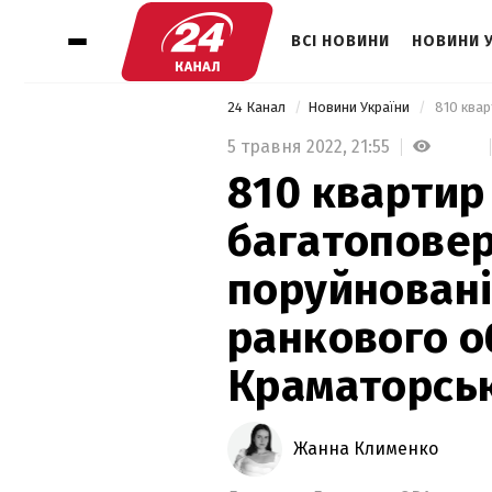
ВСІ НОВИНИ
НОВИНИ 
24 Канал
Новини України
5 травня 2022,
21:55
810 квартир 
багатоповер
поруйновані
ранкового о
Краматорсь
Жанна Клименко