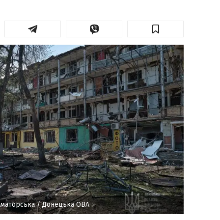
раматорська
/ Донецька ОВА