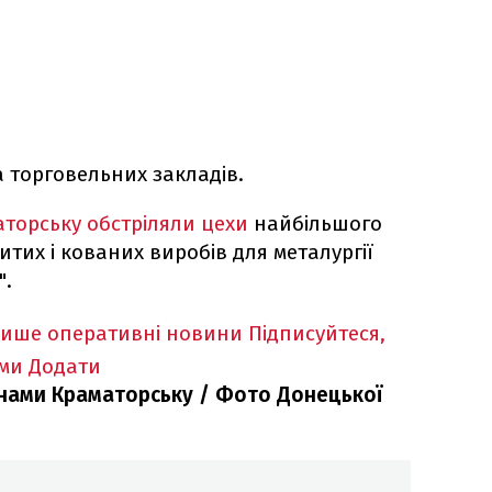
а торговельних закладів.
торську обстріляли цехи
найбільшого
тих і кованих виробів для металургії
".
лише оперативні новини
Підписуйтеся,
ими
Додати
янами Краматорську / Фото Донецької