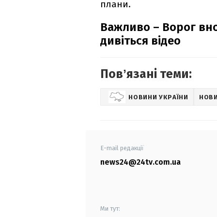
плани.
Важливо – Ворог вно
дивіться відео
Повʼязані теми:
НОВИНИ УКРАЇНИ
НОВ
E-mail редакції
news24@24tv.com.ua
Ми тут: