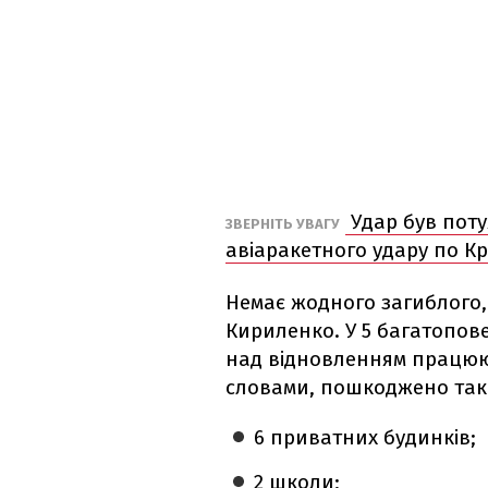
Удар був пот
ЗВЕРНІТЬ УВАГУ
авіаракетного удару по К
Немає жодного загиблого,
Кириленко. У 5 багатоповер
над відновленням працюют
словами, пошкоджено так
6 приватних будинків;
2 школи;