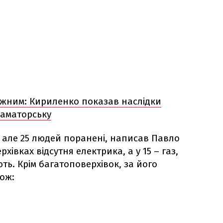
ужним: Кириленко показав наслідки
раматорську
 але 25 людей поранені, написав Павло
хівках відсутня електрика, а у 15 – газ,
ь. Крім багатоповерхівок, за його
ож: