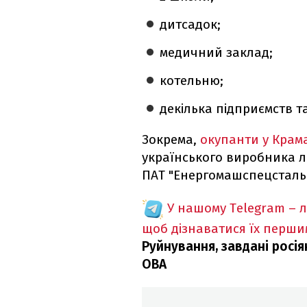
дитсадок;
медичний заклад;
котельню;
декілька підприємств т
Зокрема,
окупанти у Крама
українського виробника ли
ПАТ "Енергомашспецсталь
У нашому Telegram – 
щоб дізнаватися їх перш
Руйнування, завдані росі
ОВА