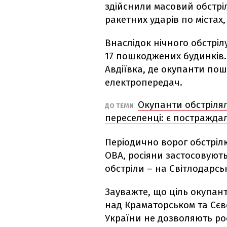
здійснили масовий обстріл
ракетних ударів по містах
Внаслідок нічного обстрі
17 пошкоджених будинків.
Авдіївка, де окупанти по
електропередач.
Окупанти обстрілял
ДО ТЕМИ
переселенці: є постраждал
Періодично ворог обстріл
ОВА, росіяни застосовуют
обстріли – на Світлодарсь
Зауважте, що ціль окупант
над Краматорськом та Сєв
України не дозволяють ро