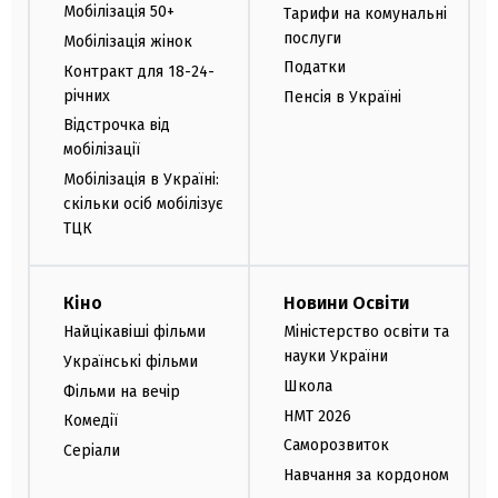
Мобілізація 50+
Тарифи на комунальні
послуги
Мобілізація жінок
Податки
Контракт для 18-24-
річних
Пенсія в Україні
Відстрочка від
мобілізації
Мобілізація в Україні:
скільки осіб мобілізує
ТЦК
Кіно
Новини Освіти
Найцікавіші фільми
Міністерство освіти та
науки України
Українські фільми
Школа
Фільми на вечір
НМТ 2026
Комедії
Саморозвиток
Серіали
Навчання за кордоном