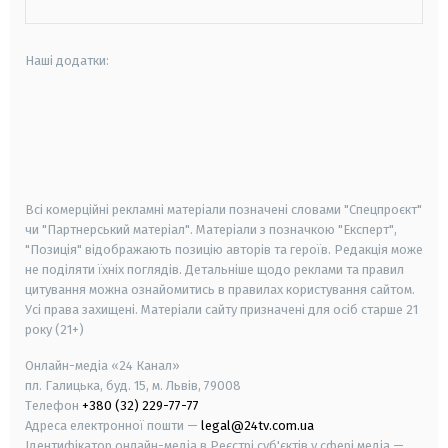
Наші додатки:
android
apple
smart tv
samsung smart tv
Всі комерційні рекламні матеріали позначені словами "Спецпроєкт"
чи "Партнерський матеріал". Матеріали з позначкою "Експерт",
"Позиція" відображають позицію авторів та героїв. Редакція може
не поділяти їхніх поглядів. Детальніше щодо реклами та правил
цитування можна ознайомитись в правилах користування сайтом.
Усі права захищені.
Матеріали сайту призначені для осіб старше
21
року (21+)
Онлайн-медіа «24 Канал»
пл. Галицька, буд. 15, м. Львів, 79008
Телефон
+380 (32) 229-77-77
Адреса електронної пошти —
legal@24tv.com.ua
Ідентифікатор онлайн-медіа в Реєстрі суб'єктів у сфері медіа —