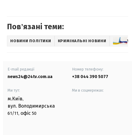
Повʼязані теми:
НОВИНИ ПОЛІТИКИ
КРИМІНАЛЬНІ НОВИНИ
УКР
E-mail редакції
Номер телефону:
news24@24tv.com.ua
+38 044 390 5077
Ми тут:
Ми в соцмережах:
м.Київ
,
вул. Володимирська
офіс
61/11,
50