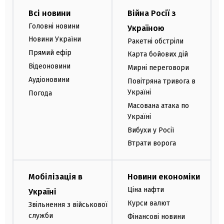
Всі новини
Війна Росії з
Головні новини
Україною
Новини України
Ракетні обстріли
Прямий ефір
Карта бойових дій
Відеоновини
Мирні переговори
Аудіоновини
Повітряна тривога в
Україні
Погода
Масована атака по
Україні
Вибухи у Росії
Втрати ворога
Мобілізація в
Новини економіки
Ціна нафти
Україні
Курси валют
Звільнення з військової
служби
Фінансові новини