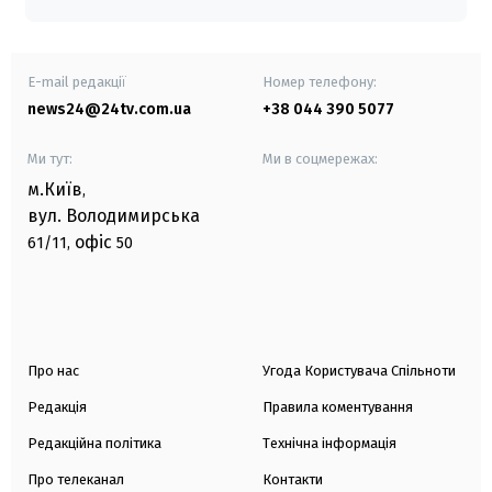
E-mail редакції
Номер телефону:
news24@24tv.com.ua
+38 044 390 5077
Ми тут:
Ми в соцмережах:
м.Київ
,
вул. Володимирська
офіс
61/11,
50
Про нас
Угода Користувача Спільноти
Редакція
Правила коментування
Редакційна політика
Технічна інформація
Про телеканал
Контакти