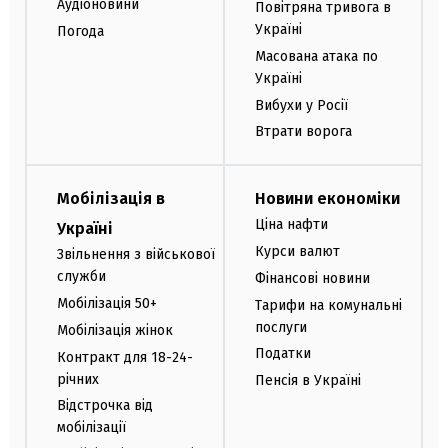
Аудіоновини
Повітряна тривога в
Україні
Погода
Масована атака по
Україні
Вибухи у Росії
Втрати ворога
Мобілізація в
Новини економіки
Ціна нафти
Україні
Курси валют
Звільнення з військової
служби
Фінансові новини
Мобілізація 50+
Тарифи на комунальні
послуги
Мобілізація жінок
Податки
Контракт для 18-24-
річних
Пенсія в Україні
Відстрочка від
мобілізації