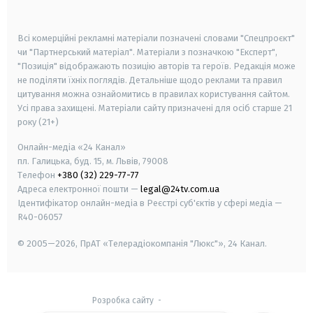
smart tv
samsung smart tv
Всі комерційні рекламні матеріали позначені словами "Спецпроєкт"
чи "Партнерський матеріал". Матеріали з позначкою "Експерт",
"Позиція" відображають позицію авторів та героїв. Редакція може
не поділяти їхніх поглядів. Детальніше щодо реклами та правил
цитування можна ознайомитись в правилах користування сайтом.
Усі права захищені.
Матеріали сайту призначені для осіб старше
21
року (21+)
Онлайн-медіа «24 Канал»
пл. Галицька, буд. 15, м. Львів, 79008
Телефон
+380 (32) 229-77-77
Адреса електронної пошти —
legal@24tv.com.ua
Ідентифікатор онлайн-медіа в Реєстрі суб'єктів у сфері медіа —
R40-06057
© 2005—2026,
ПрАТ «Телерадіокомпанія "Люкс"», 24 Канал.
Розробка сайту
-