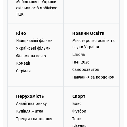
Мобілізація в Україні:
скільки осіб мобілізує
ТЦК
Кіно
Новини Освіти
Найцікавіші фільми
Міністерство освіти та
науки України
Українські фільми
Школа
Фільми на вечір
НМТ 2026
Комедії
Саморозвиток
Серіали
Навчання за кордоном
Нерухомість
Спорт
Аналітика ринку
Бокс
Купівля житла
Футбол
Тренди і натхнення
Теніс
Біатлон