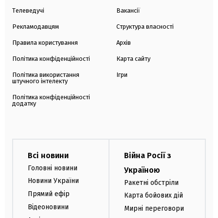
Телеведучі
Вакансії
Рекламодавцям
Структура власності
Правила користування
Архів
Політика конфіденційності
Карта сайту
Політика використання
Ігри
штучного інтелекту
Політика конфіденційності
додатку
Всі новини
Війна Росії з
Головні новини
Україною
Новини України
Ракетні обстріли
Прямий ефір
Карта бойових дій
Відеоновини
Мирні переговори