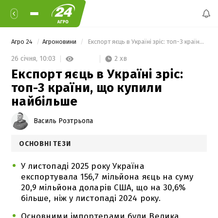
Агро 24
Агроновини
 Експорт яєць в Україні зріс: топ-3 країни, що купили найбільше 
2 хв
26 січня,
10:03
Експорт яєць в Україні зріс:
топ-3 країни, що купили
найбільше
Василь Розтрьопа
ОСНОВНІ ТЕЗИ
У листопаді 2025 року Україна
експортувала 156,7 мільйона яєць на суму
20,9 мільйона доларів США, що на 30,6%
більше, ніж у листопаді 2024 року.
Основними імпортерами були Велика