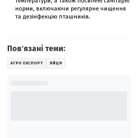
температури, а також посилені санітарні
норми, включаючи регулярне чищення
та дезінфекцію пташників.
Повʼязані теми:
АГРО ЕКСПОРТ
ЯЙЦЯ