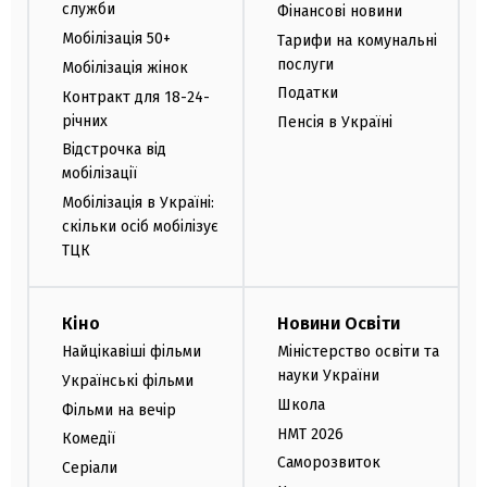
служби
Фінансові новини
Мобілізація 50+
Тарифи на комунальні
послуги
Мобілізація жінок
Податки
Контракт для 18-24-
річних
Пенсія в Україні
Відстрочка від
мобілізації
Мобілізація в Україні:
скільки осіб мобілізує
ТЦК
Кіно
Новини Освіти
Найцікавіші фільми
Міністерство освіти та
науки України
Українські фільми
Школа
Фільми на вечір
НМТ 2026
Комедії
Саморозвиток
Серіали