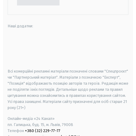
Наші додатки:
android
apple
smart tv
samsung smart tv
Всі комерційні рекламні матеріали позначені словами "Спецпроєкт"
чи "Партнерський матеріал". Матеріали з позначкою "Експерт",
"Позиція" відображають позицію авторів та героїв. Редакція може
не поділяти їхніх поглядів. Детальніше щодо реклами та правил
цитування можна ознайомитись в правилах користування сайтом.
Усі права захищені.
Матеріали сайту призначені для осіб старше
21
року (21+)
Онлайн-медіа «24 Канал»
пл. Галицька, буд. 15, м. Львів, 79008
Телефон
+380 (32) 229-77-77