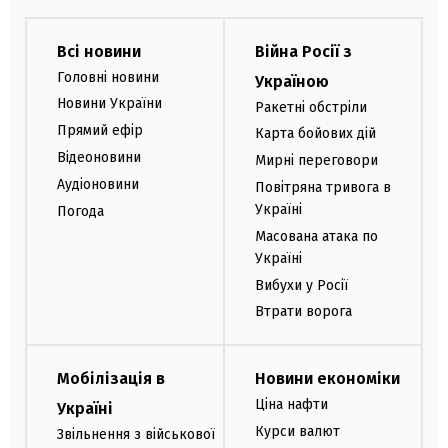
Всі новини
Війна Росії з
Головні новини
Україною
Новини України
Ракетні обстріли
Прямий ефір
Карта бойових дій
Відеоновини
Мирні переговори
Аудіоновини
Повітряна тривога в
Україні
Погода
Масована атака по
Україні
Вибухи у Росії
Втрати ворога
Мобілізація в
Новини економіки
Ціна нафти
Україні
Курси валют
Звільнення з військової