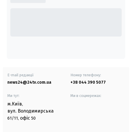
E-mail редакції
Номер телефону:
news24@24tv.com.ua
+38 044 390 5077
Ми тут:
Ми в соцмережах:
м.Київ
,
вул. Володимирська
офіс
61/11,
50