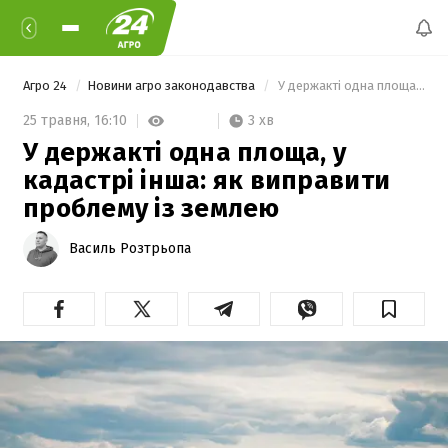
Агро 24
Новини агро законодавства
 У держакті одна площа, у кадастрі інша: як виправити проблему із землею 
3 хв
25 травня,
16:10
У держакті одна площа, у
кадастрі інша: як виправити
проблему із землею
Василь Розтрьопа