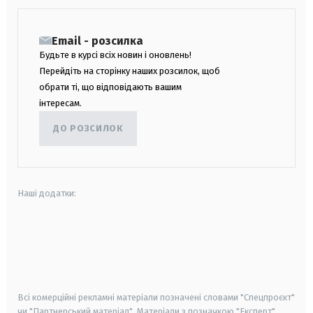
Email - розсилка
Будьте в курсі всіх новин і оновлень!
Перейдіть на сторінку наших розсилок, щоб
обрати ті, що відповідають вашим
інтересам.
ДО РОЗСИЛОК
Наші додатки:
android
apple
smart tv
samsung smart tv
Всі комерційні рекламні матеріали позначені словами "Спецпроєкт"
чи "Партнерський матеріал". Матеріали з позначкою "Експерт",