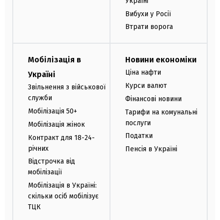
Україні
Вибухи у Росії
Втрати ворога
Мобілізація в
Новини економіки
Ціна нафти
Україні
Курси валют
Звільнення з військової
служби
Фінансові новини
Мобілізація 50+
Тарифи на комунальні
послуги
Мобілізація жінок
Податки
Контракт для 18-24-
річних
Пенсія в Україні
Відстрочка від
мобілізації
Мобілізація в Україні:
скільки осіб мобілізує
ТЦК