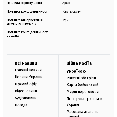
Правила користування
Архів
Політика конфіденційності
Карта сайту
Політика використання
Ігри
штучного інтелекту
Політика конфіденційності
додатку
Всі новини
Війна Росії з
Головні новини
Україною
Новини України
Ракетні обстріли
Прямий ефір
Карта бойових дій
Відеоновини
Мирні переговори
Аудіоновини
Повітряна тривога в
Україні
Погода
Масована атака по