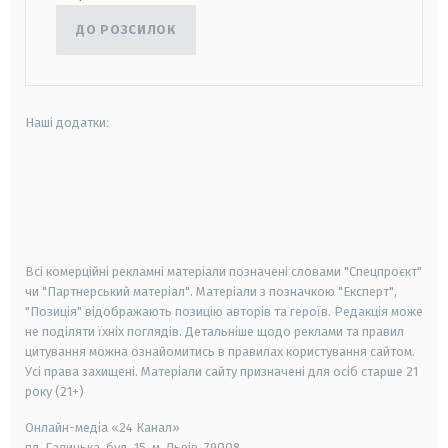
ДО РОЗСИЛОК
Наші додатки:
android
apple
smart tv
samsung smart tv
Всі комерційні рекламні матеріали позначені словами "Спецпроєкт"
чи "Партнерський матеріал". Матеріали з позначкою "Експерт",
"Позиція" відображають позицію авторів та героїв. Редакція може
не поділяти їхніх поглядів. Детальніше щодо реклами та правил
цитування можна ознайомитись в правилах користування сайтом.
Усі права захищені.
Матеріали сайту призначені для осіб старше
21
року (21+)
Онлайн-медіа «24 Канал»
пл. Галицька, буд. 15, м. Львів, 79008