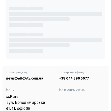
E-mail редакції
Номер телефону:
news24@24tv.com.ua
+38 044 390 5077
Ми тут:
Ми в соцмережах:
м.Київ
,
вул. Володимирська
офіс
61/11,
50