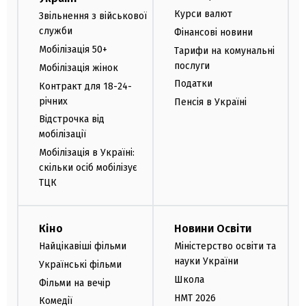
Курси валют
Звільнення з військової
служби
Фінансові новини
Мобілізація 50+
Тарифи на комунальні
послуги
Мобілізація жінок
Податки
Контракт для 18-24-
річних
Пенсія в Україні
Відстрочка від
мобілізації
Мобілізація в Україні:
скільки осіб мобілізує
ТЦК
Кіно
Новини Освіти
Найцікавіші фільми
Міністерство освіти та
науки України
Українські фільми
Школа
Фільми на вечір
НМТ 2026
Комедії