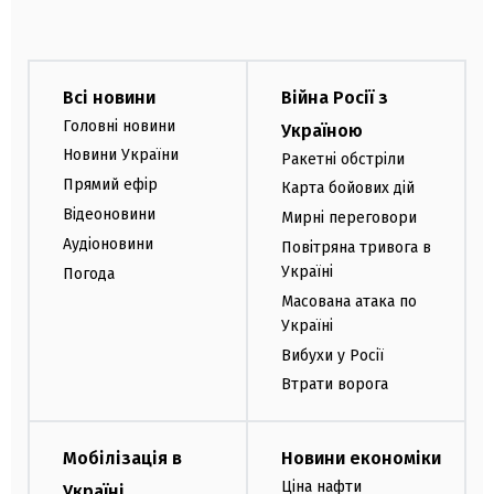
Всі новини
Війна Росії з
Головні новини
Україною
Новини України
Ракетні обстріли
Прямий ефір
Карта бойових дій
Відеоновини
Мирні переговори
Аудіоновини
Повітряна тривога в
Україні
Погода
Масована атака по
Україні
Вибухи у Росії
Втрати ворога
Мобілізація в
Новини економіки
Ціна нафти
Україні