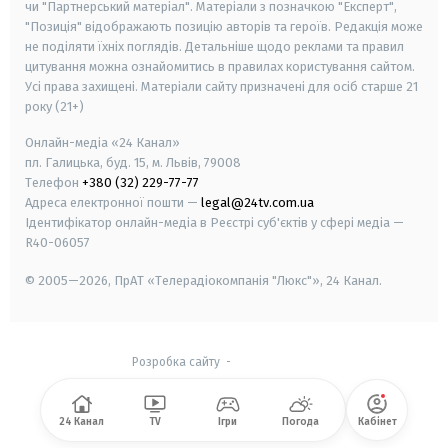
чи "Партнерський матеріал". Матеріали з позначкою "Експерт",
"Позиція" відображають позицію авторів та героїв. Редакція може
не поділяти їхніх поглядів. Детальніше щодо реклами та правил
цитування можна ознайомитись в правилах користування сайтом.
Усі права захищені.
Матеріали сайту призначені для осіб старше
21
року (21+)
Онлайн-медіа «24 Канал»
пл. Галицька, буд. 15, м. Львів, 79008
Телефон
+380 (32) 229-77-77
Адреса електронної пошти —
legal@24tv.com.ua
Ідентифікатор онлайн-медіа в Реєстрі суб'єктів у сфері медіа —
R40-06057
© 2005—2026,
ПрАТ «Телерадіокомпанія "Люкс"», 24 Канал.
Розробка сайту
-
24 Канал
TV
Ігри
Погода
Кабінет