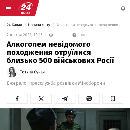
24 Канал
Новини світу
 Алкоголем невідомого походження отруїлися близько 500 військових Росії  
1 хв
2 квітня 2022,
19:15
Алкоголем невідомого
походження отруїлися
близько 500 військових Росії
Тетяна Сукач
Джерело:
пресслужба розвідки Міноборони