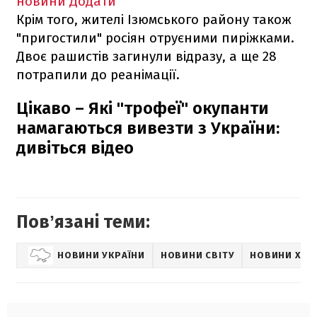
новини
Додати
Крім того, жителі Ізюмського району також
"пригостили" росіян отруєними пиріжками.
Двоє рашистів загинули відразу, а ще 28
потрапили до реанімації.
Цікаво – Які "трофеї" окупанти
намагаються вивезти з України:
дивіться відео
Повʼязані теми:
НОВИНИ УКРАЇНИ
НОВИНИ СВІТУ
НОВИНИ ХАР