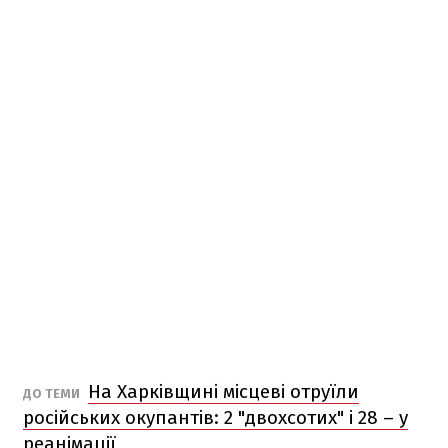
На Харківщині місцеві отруїли
ДО ТЕМИ
російських окупантів: 2 "двохсотих" і 28 – у
реанімації