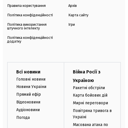
Правила користування
Архів
Політика конфіденційності
Карта сайту
Політика використання
Ігри
штучного інтелекту
Політика конфіденційності
додатку
Всі новини
Війна Росії з
Головні новини
Україною
Новини України
Ракетні обстріли
Прямий ефір
Карта бойових дій
Відеоновини
Мирні переговори
Аудіоновини
Повітряна тривога в
Україні
Погода
Масована атака по