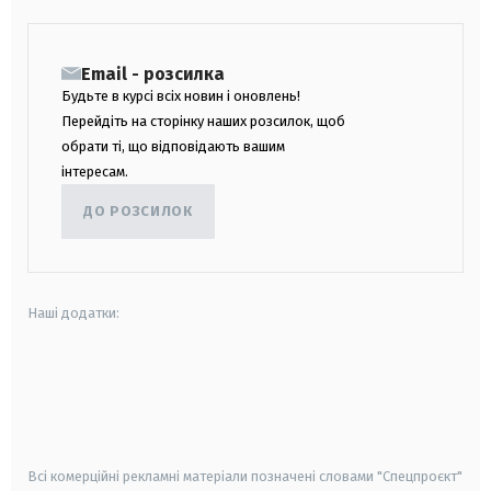
Email - розсилка
Будьте в курсі всіх новин і оновлень!
Перейдіть на сторінку наших розсилок, щоб
обрати ті, що відповідають вашим
інтересам.
ДО РОЗСИЛОК
Наші додатки:
android
apple
smart tv
samsung smart tv
Всі комерційні рекламні матеріали позначені словами "Спецпроєкт"