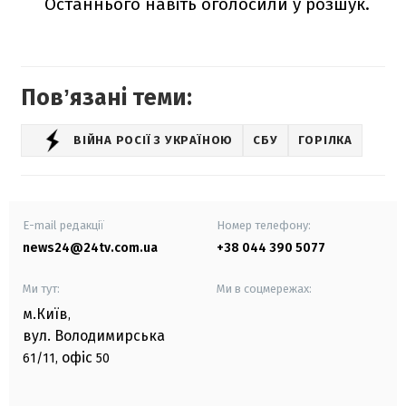
Останнього навіть оголосили у розшук.
Повʼязані теми:
ВІЙНА РОСІЇ З УКРАЇНОЮ
СБУ
ГОРІЛКА
E-mail редакції
Номер телефону:
news24@24tv.com.ua
+38 044 390 5077
Ми тут:
Ми в соцмережах:
м.Київ
,
вул. Володимирська
офіс
61/11,
50