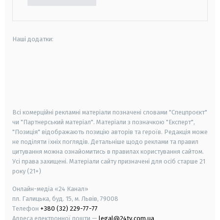
Наші додатки:
android
apple
smart tv
samsung smart tv
Всі комерційні рекламні матеріали позначені словами "Спецпроєкт"
чи "Партнерський матеріал". Матеріали з позначкою "Експерт",
"Позиція" відображають позицію авторів та героїв. Редакція може
не поділяти їхніх поглядів. Детальніше щодо реклами та правил
цитування можна ознайомитись в правилах користування сайтом.
Усі права захищені.
Матеріали сайту призначені для осіб старше
21
року (21+)
Онлайн-медіа «24 Канал»
пл. Галицька, буд. 15, м. Львів, 79008
Телефон
+380 (32) 229-77-77
Адреса електронної пошти —
legal@24tv.com.ua