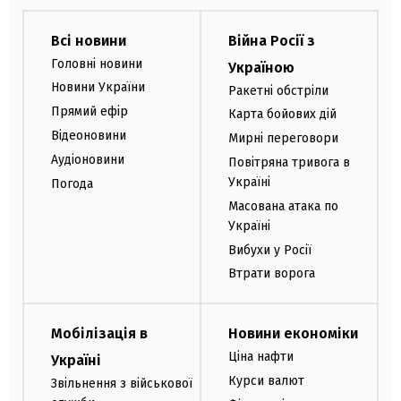
Всі новини
Війна Росії з
Головні новини
Україною
Новини України
Ракетні обстріли
Прямий ефір
Карта бойових дій
Відеоновини
Мирні переговори
Аудіоновини
Повітряна тривога в
Україні
Погода
Масована атака по
Україні
Вибухи у Росії
Втрати ворога
Мобілізація в
Новини економіки
Ціна нафти
Україні
Курси валют
Звільнення з військової