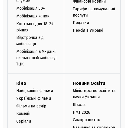
служби
Фінансові новини
Мобілізація 50+
Тарифи на комунальні
послуги
Мобілізація жінок
Податки
Контракт для 18-24-
річних
Пенсія в Україні
Відстрочка від
мобілізації
Мобілізація в Україні:
скільки осіб мобілізує
ТЦК
Кіно
Новини Освіти
Найцікавіші фільми
Міністерство освіти та
науки України
Українські фільми
Школа
Фільми на вечір
НМТ 2026
Комедії
Саморозвиток
Серіали
Навчання за кордоном