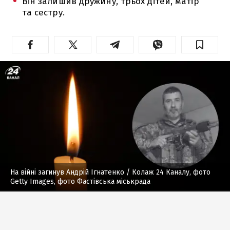
Він залишив дружину, трьох дітей, матір
та сестру.
На війні загинув Андрій Ігнатенко
/ Колаж 24 Каналу, фото
Getty Images, фото Фастівська міськрада