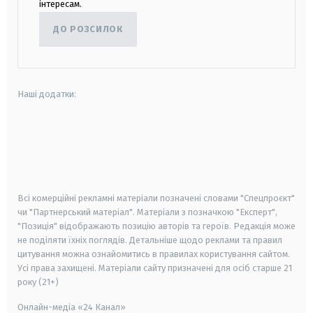
інтересам.
ДО РОЗСИЛОК
Наші додатки:
android
apple
smart tv
samsung smart tv
Всі комерційні рекламні матеріали позначені словами "Спецпроєкт"
чи "Партнерський матеріал". Матеріали з позначкою "Експерт",
"Позиція" відображають позицію авторів та героїв. Редакція може
не поділяти їхніх поглядів. Детальніше щодо реклами та правил
цитування можна ознайомитись в правилах користування сайтом.
Усі права захищені.
Матеріали сайту призначені для осіб старше
21
року (21+)
Онлайн-медіа «24 Канал»