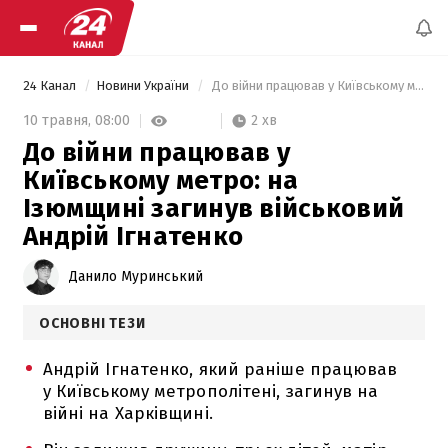
24 Канал
Новини України
 До війни працював у Київському метро: на Ізюмщині загинув військовий Андрій Ігнатенко 
2 хв
10 травня,
08:00
До війни працював у
Київському метро: на
Ізюмщині загинув військовий
Андрій Ігнатенко
Данило Муринський
ОСНОВНІ ТЕЗИ
Андрій Ігнатенко, який раніше працював
у Київському метрополітені, загинув на
війні на Харківщині.