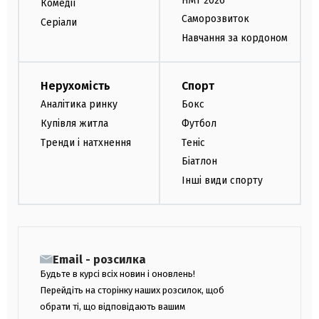
НМТ 2026
Комедії
Саморозвиток
Серіали
Навчання за кордоном
Нерухомість
Спорт
Аналітика ринку
Бокс
Купівля житла
Футбол
Тренди і натхнення
Теніс
Біатлон
Інші види спорту
Email - розсилка
Будьте в курсі всіх новин і оновлень!
Перейдіть на сторінку наших розсилок, щоб
обрати ті, що відповідають вашим