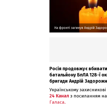
На фронті загинув Андрій Задор
Росія продовжує вбивати 
батальйону БпЛА 128-ї о
бригади Андрій Задорожн
Українському захисникові 
24 Канал
з посиланням на
Галаса.