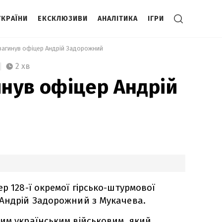
УКРАЇНИ
ЕКСКЛЮЗИВИ
АНАЛІТИКА
ІГРИ
і загинув офіцер Андрій Задорожний 
2 хв
инув офіцер Андрій
р 128-ї окремої гірсько-штурмової
 Андрій Задорожний з Мукачева.
им українським військовим, який