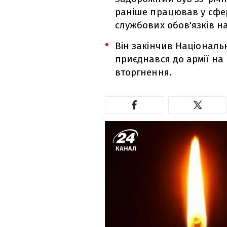
раніше працював у сфері
службових обов'язків н
Він закінчив Національн
приєднався до армії н
вторгнення.