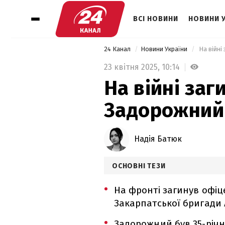
ВСІ НОВИНИ
НОВИНИ 
24 Канал
Новини України
 На війн
23 квітня 2025,
10:14
На війні заг
Задорожний
Надія Батюк
ОСНОВНІ ТЕЗИ
На фронті загинув офіце
Закарпатської бригади
Задорожний був 35-річн