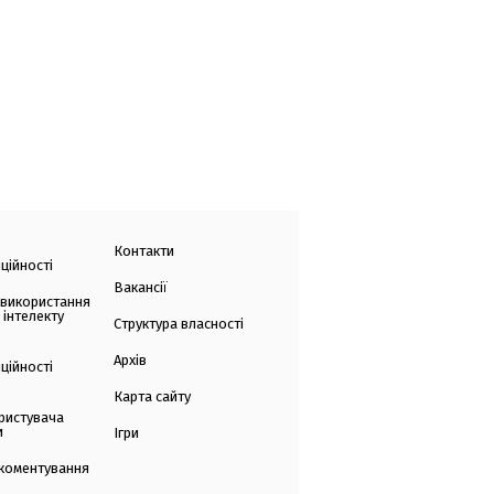
Контакти
ційності
Вакансії
 використання
 інтелекту
Структура власності
Архів
ційності
Карта сайту
ристувача
и
Ігри
коментування