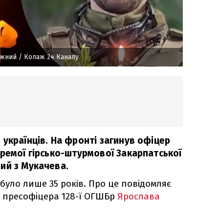
ожний
/ Колаж 24 Каналу
українців. На фронті загинув офіцер
кремої гірсько-штурмової Закарпатської
ий з Мукачева.
було лише 35 років. Про це повідомляє
 пресофіцера 128-ї ОГШБр
Ярослава