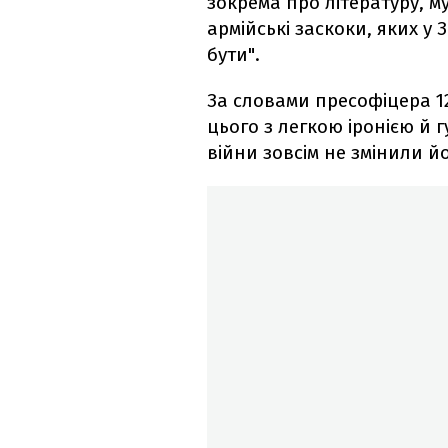
зокрема про літературу, му
армійські заскоки, яких у 
бути".
За словами пресофіцера 1
цього з легкою іронією й 
війни зовсім не змінили йо