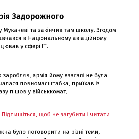
рія Задорожного
 Мукачеві та закінчив там школу. Згодом
авчався в Національному авіаційному
ацював у сфері ІТ.
 заробляв, армія йому взагалі не була
очалася повномасштабка, приїхав із
зу пішов у військкомат,
Підпишіться, щоб не загубити і читати
ожна було поговорити на різні теми,