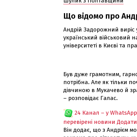
Шулик з Полтавщини
Що відомо про Анд
Андрій Задорожний виріс у
український військовий н
університеті в Києві та пр
Був дуже грамотним, гарно
потрібна. Але як тільки п
дівчиною в Мукачево й зра
– розповідає Галас.
24 Канал – у WhatsApp
перевірені новини
Додати
Він додає, що з Андрієм м