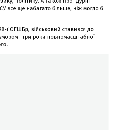
зику, політику. А також про "дурні
ЗСУ все ще набагато більше, ніж могло б
28-ї ОГШБр, військовий ставився до
гумором і три роки повномасштабної
го.