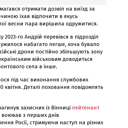
магався отримати дозвіл на виїзд за
івчиною їхав відпочити в якусь
лої весни пара вирішила одружитися.
у 2023-го Андрій перевівся в підрозділ
служилося набагато легше, хоча бувало
сійські дрони постійно збільшують зону
 українським військовим доводиться
онтового села в інше.
лося під час виконання службових
20 квітня. Деталі поховання повідомлять
загинув захисник із Вінниці
лейтенант
 воював з перших днів
ння Росії, стримуючи наступ на різних