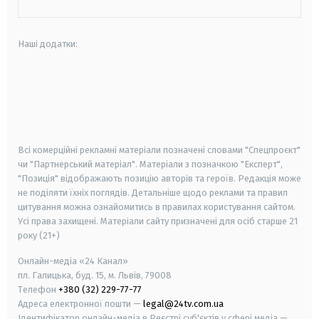
Наші додатки:
android
apple
smart tv
samsung smart tv
Всі комерційні рекламні матеріали позначені словами "Спецпроєкт"
чи "Партнерський матеріал". Матеріали з позначкою "Експерт",
"Позиція" відображають позицію авторів та героїв. Редакція може
не поділяти їхніх поглядів. Детальніше щодо реклами та правил
цитування можна ознайомитись в правилах користування сайтом.
Усі права захищені.
Матеріали сайту призначені для осіб старше
21
року (21+)
Онлайн-медіа «24 Канал»
пл. Галицька, буд. 15, м. Львів, 79008
Телефон
+380 (32) 229-77-77
Адреса електронної пошти —
legal@24tv.com.ua
Ідентифікатор онлайн-медіа в Реєстрі суб'єктів у сфері медіа —