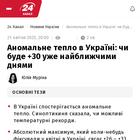
24 Канал
Новини України
 Аномальне тепло в Україні: чи буде +30 уже найближчими днями 
2 хв
21 квітня 2025,
20:00
Аномальне тепло в Україні: чи
буде +30 уже найближчими
днями
Юлія Муріна
ОСНОВНІ ТЕЗИ
В Україні спостерігається аномальне
тепло. Синоптикиня сказала, чи можливі
температурні рекорди.
Абсолютний максимум, який коли-небудь
фіксували у квітні в Україні, сягає +26 – +33