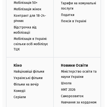
Мобілізація 50+
Тарифи на комунальні
послуги
Мобілізація жінок
Податки
Контракт для 18-24-
річних
Пенсія в Україні
Відстрочка від
мобілізації
Мобілізація в Україні:
скільки осіб мобілізує
ТЦК
Кіно
Новини Освіти
Найцікавіші фільми
Міністерство освіти та
науки України
Українські фільми
Школа
Фільми на вечір
НМТ 2026
Комедії
Саморозвиток
Серіали
Навчання за кордоном