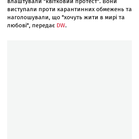
влаштували "квітковий протест". Вони
виступали проти карантинних обмежень та
наголошували, що "хочуть жити в мирі та
любові", передає
DW
.