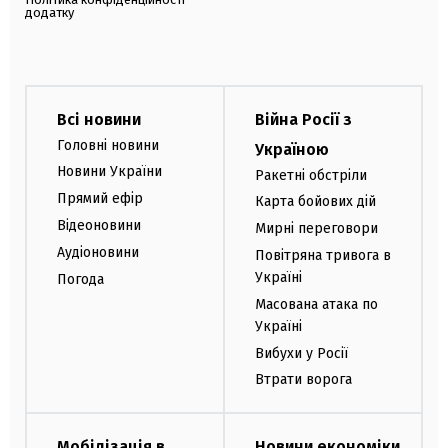
додатку
Всі новини
Війна Росії з
Головні новини
Україною
Новини України
Ракетні обстріли
Прямий ефір
Карта бойових дій
Відеоновини
Мирні переговори
Аудіоновини
Повітряна тривога в
Україні
Погода
Масована атака по
Україні
Вибухи у Росії
Втрати ворога
Мобілізація в
Новини економіки