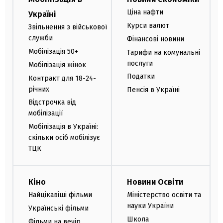
Ціна нафти
Україні
Курси валют
Звільнення з військової
служби
Фінансові новини
Мобілізація 50+
Тарифи на комунальні
послуги
Мобілізація жінок
Податки
Контракт для 18-24-
річних
Пенсія в Україні
Відстрочка від
мобілізації
Мобілізація в Україні:
скільки осіб мобілізує
ТЦК
Кіно
Новини Освіти
Найцікавіші фільми
Міністерство освіти та
науки України
Українські фільми
Школа
Фільми на вечір