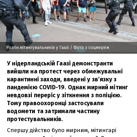
Розгін мітингувальників у Гаазі
/ Фото з соцмереж
У нідерландській Гаазі демонстранти
вийшли на протест через обмежувальні
карантинні заходи, введені у зв’язку з
пандемією COVID-19. Однак мирний мітинг
невдовзі переріс у зіткнення з поліцією.
Тому правоохоронці застосували
водомети та затримали частину
протестувальників.
Спершу дійство було мирним, мітингарі