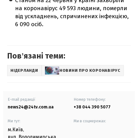
Станом на 22 червня у країні захворіли
на коронавірус 49 593 людини, померли
від ускладнень, спричинених інфекцією,
6 090 осіб.
Повʼязані теми:
НІДЕРЛАНДИ
НОВИНИ ПРО КОРОНАВІРУС
E-mail редакції
Номер телефону:
news24@24tv.com.ua
+38 044 390 5077
Ми тут:
Ми в соцмережах:
м.Київ
,
вул. Володимирська