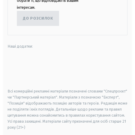
обрати ті, що відповідають вашим
інтересам.
ДО РОЗСИЛОК
Наші додатки:
android
apple
smart tv
samsung smart tv
Всі комерційні рекламні матеріали позначені словами "Спецпроєкт"
чи "Партнерський матеріал". Матеріали з позначкою "Експерт",
"Позиція" відображають позицію авторів та героїв. Редакція може
не поділяти їхніх поглядів. Детальніше щодо реклами та правил
цитування можна ознайомитись в правилах користування сайтом.
Усі права захищені.
Матеріали сайту призначені для осіб старше
21
року (21+)