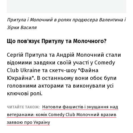
Притула і Молочний в ролях продюсера Валентина і
Зірки Василя
Що пов'язує Притулу та Молочного?
Сергій Притула та Андрій Молочний стали
відомими завдяки своїй участі у Comedy
Club Ukraine та скетч-шоу "Файна
Юкрайна". В останньому вони обоє були
головними акторами та виконували усі
ключові ролі.
Натовпи фашистів і знущання над
ЧИТАЙТЕ ТАКОЖ:
ветеранами: комік Сomedy Сlub Молочний вразив
заявою про Україну