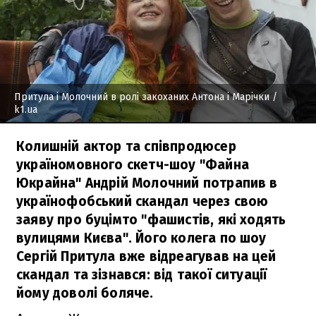
Притула і Молочний в ролі закоханих Антона і Марічки
/
k1.ua
Колишній актор та співпродюсер
україномовного скетч-шоу "Файна
Юкрайна" Андрій Молочний потрапив в
українофобський скандал через свою
заяву про буцімто "фашистів, які ходять
вулицями Києва". Його колега по шоу
Сергій Притула вже відреагував на цей
скандал та зізнався: від такої ситуації
йому доволі боляче.