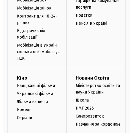
Мобілізація 50+
Тарифи на комунальні
послуги
Мобілізація жінок
Податки
Контракт для 18-24-
річних
Пенсія в Україні
Відстрочка від
мобілізації
Мобілізація в Україні:
скільки осіб мобілізує
ТЦК
Кіно
Новини Освіти
Найцікавіші фільми
Міністерство освіти та
науки України
Українські фільми
Школа
Фільми на вечір
НМТ 2026
Комедії
Саморозвиток
Серіали
Навчання за кордоном