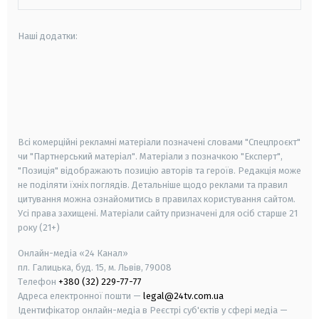
Наші додатки:
android
apple
smart tv
samsung smart tv
Всі комерційні рекламні матеріали позначені словами "Спецпроєкт"
чи "Партнерський матеріал". Матеріали з позначкою "Експерт",
"Позиція" відображають позицію авторів та героїв. Редакція може
не поділяти їхніх поглядів. Детальніше щодо реклами та правил
цитування можна ознайомитись в правилах користування сайтом.
Усі права захищені.
Матеріали сайту призначені для осіб старше
21
року (21+)
Онлайн-медіа «24 Канал»
пл. Галицька, буд. 15, м. Львів, 79008
Телефон
+380 (32) 229-77-77
Адреса електронної пошти —
legal@24tv.com.ua
Ідентифікатор онлайн-медіа в Реєстрі суб'єктів у сфері медіа —