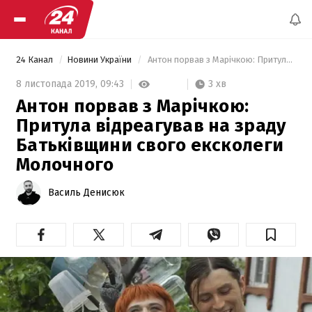
24 Канал
Новини України
 Антон порвав з Марічкою: Притула відреагував на зраду Батьківщини свого ексколеги Молочного 
3 хв
8 листопада 2019,
09:43
Антон порвав з Марічкою:
Притула відреагував на зраду
Батьківщини свого ексколеги
Молочного
Василь Денисюк