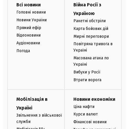
Всі новини
Війна Росії з
Головні новини
Україною
Новини України
Ракетні обстріли
Прямий ефір
Карта бойових дій
Відеоновини
Мирні переговори
Аудіоновини
Повітряна тривога в
Україні
Погода
Масована атака по
Україні
Вибухи у Росії
Втрати ворога
Мобілізація в
Новини економіки
Ціна нафти
Україні
Курси валют
Звільнення з військової
служби
Фінансові новини