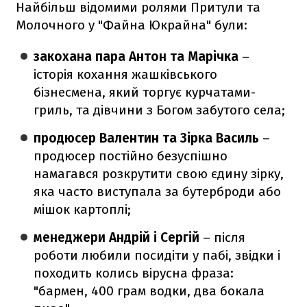
Найбільш відомими ролями Притули та
Молочного у "Файна Юкрайна" були:
закохана пара Антон та Марічка
–
історія кохання жашківського
бізнесмена, який торгує курчатами-
гриль, та дівчини з Богом забутого села;
продюсер Валентин та Зірка Василь
–
продюсер постійно безуспішно
намагався розкрутити свою єдину зірку,
яка часто виступала за бутерброди або
мішок картоплі;
менеджери Андрій і Сергій
– після
роботи любили посидіти у пабі, звідки і
походить колись вірусна фраза:
"бармен, 400 грам водки, два бокала