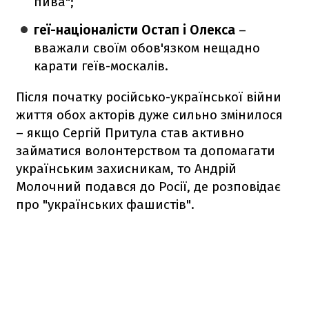
пива";
геї-націоналісти Остап і Олекса
–
вважали своїм обов'язком нещадно
карати геїв-москалів.
Після початку російсько-української війни
життя обох акторів дуже сильно змінилося
– якщо Сергій Притула став активно
займатися волонтерством та допомагати
українським захисникам, то Андрій
Молочний подався до Росії, де розповідає
про "українських фашистів".