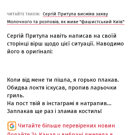
Сергій Притула висміяв заяву
ЧИТАЙТЕ ТАКОЖ:
Молочного та розповів, як живе "фашистський Київ"
Сергій Притула навіть написав на своїй
сторінці вірш щодо цієї ситуації. Наводимо
його в оригіналі:
Коли від мене ти пішла, я горько плакав.
Обидва локтя іскусав, пропив ларьочки
гриль.
На пост твій в інстаграмі я натрапив...
Заплакав ще раз і зламав костиль!
Читайте більше перевірених новин
Додайте 24 Канал у вибрані джерела в