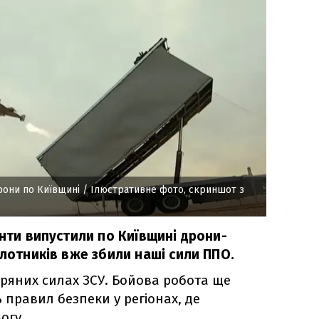
дрони по Київщині
/ Ілюстративне фото, скриншот з
анти випустили по Київщині дрони-
ілотників вже збили наші сили ППО.
тряних силах ЗСУ. Бойова робота ще
 правил безпеки у регіонах, де
огу.