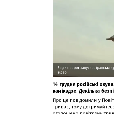
Звідки ворог запускає іранські 
відео
14 грудня російські окуп
камікадзе. Декілька безп
Про це повідомили у Пові
триває, тому дотримуйтесь
оголошено повітряну трив