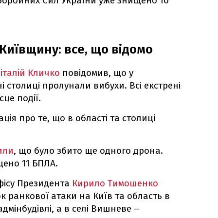
Збройних Сил України уже знищено 10
Київщину: все, що відомо
італій Кличко
повідомив, що у
 столиці пролунали вибухи. Всі екстрені
це події.
ація про те, що в області та столиці
или
, що було збито ще одного дрона.
щено 11 БПЛА.
фісу Президента
Кирило Тимошенко
ок ранкової атаки на Київ та область в
дмінбудівлі, а в селі Вишневе –