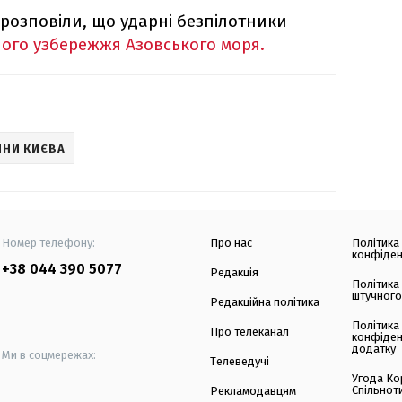
 розповіли, що ударні безпілотники
ного узбережжя Азовського моря.
НИ КИЄВА
Номер телефону:
Про нас
Політика
конфіден
+38 044 390 5077
Редакція
Політика
штучного
Редакційна політика
Політика
Про телеканал
конфіден
додатку
Ми в соцмережах:
Телеведучі
Угода Ко
Спільнот
Рекламодавцям