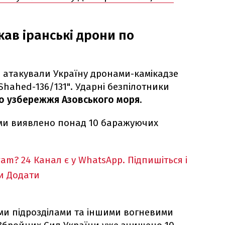
кав іранські дрони по
ка атакували Україну дронами-камікадзе
hahed-136/131". Ударні безпілотники
го узбережжя Азовського моря.
ми виявлено понад 10 баражуючих
ram?
24 Канал є у WhatsApp. Підпишіться і
и
Додати
ми підрозділами та іншими вогневими