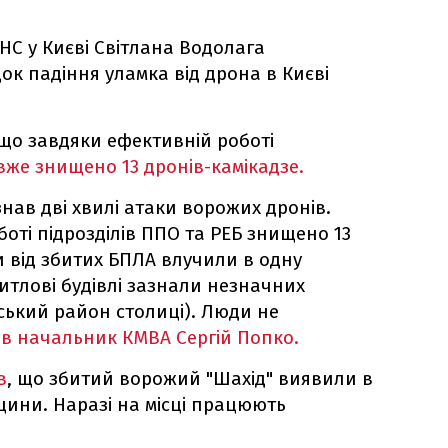
НС у Києві Світлана Водолага
ок падіння уламка від дрона в Києві
 що завдяки ефективній роботі
вже знищено 13 дронів-камікадзе.
нав дві хвилі атаки ворожих дронів.
оті підрозділів ППО та РЕБ знищено 13
 від збитих БПЛА влучили в одну
итлові будівлі зазнали незначних
ький район столиці). Люди не
в начальник КМВА Сергій Попко.
в
, що збитий ворожий "Шахід" виявили в
щини. Наразі на місці працюють