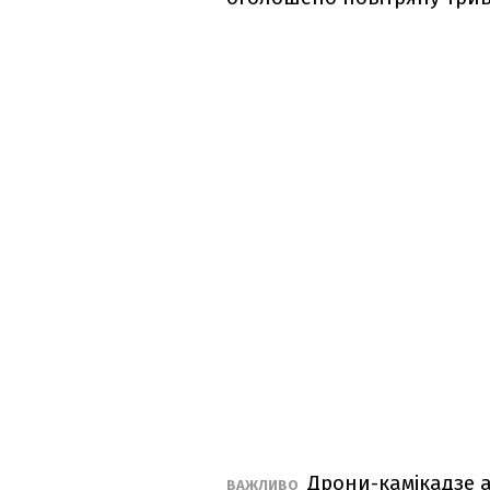
Дрони-камікадзе а
ВАЖЛИВО