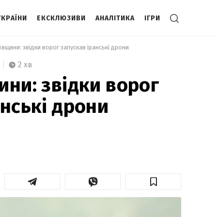
УКРАЇНИ
ЕКСКЛЮЗИВИ
АНАЛІТИКА
ІГРИ
ївщини: звідки ворог запускав іранські дрони 
2 хв
ини: звідки ворог
анські дрони