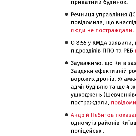
приватний будинок.
Речниця управління ДС
повідомила, що внаслід
люди не постраждали.
О 8:55 у КМДА заявили,
підрозділів ППО та РЕБ
Зауважимо, що Київ заз
Завдяки ефективній роб
ворожих дронів. Уламки
адмінбудівлю та ще 4 ж
ушкоджень (Шевченківс
постраждали,
повідоми
Андрій Нєбитов показа
одному із районів Київ
поліцейські.