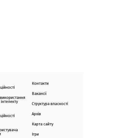
Контакти
ційності
Вакансії
 використання
 інтелекту
Структура власності
Архів
ційності
Карта сайту
ристувача
и
Ігри