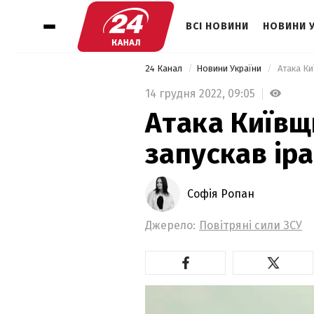
ВСІ НОВИНИ
НОВИНИ 
24 Канал
Новини України
 Атака Ки
14 грудня 2022,
09:05
Атака Київщ
запускав ір
Софія Ропан
Джерело:
Повітряні сили ЗСУ