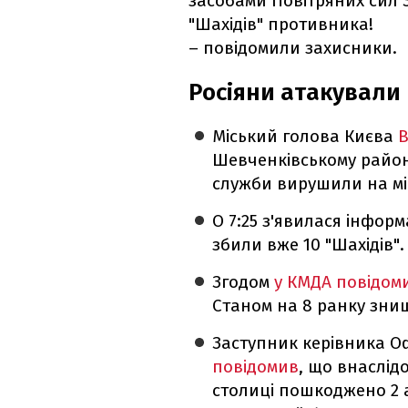
засобами Повітряних сил 
"Шахідів" противника!
– повідомили захисники.
Росіяни атакували 
Міський голова Києва
В
Шевченківському районі
служби вирушили на міс
О 7:25 з'явилася інформ
збили вже 10 "Шахідів".
Згодом
у КМДА повідом
Станом на 8 ранку зни
Заступник керівника О
повідомив
, що внаслід
столиці пошкоджено 2 а