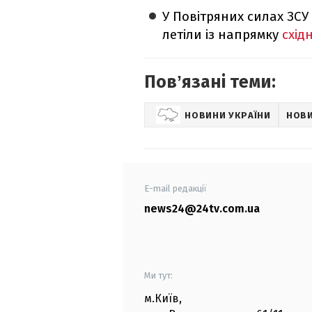
У Повітряних силах ЗСУ
летіли із напрямку
схід
Повʼязані теми:
НОВИНИ УКРАЇНИ
НОВИ
E-mail редакції
news24@24tv.com.ua
Ми тут:
м.Київ
,