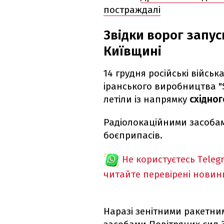
постраждалі
Звідки ворог запус
Київщині
14 грудня російські війсь
іранського виробництва "S
летіли із напрямку
східно
Радіолокаційними засоба
боєприпасів.
Не користуєтесь Teleg
читайте перевірені новин
Наразі зенітними ракетни