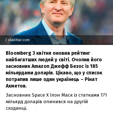
/ shakhtar.com
Bloomberg 3 квітня оновив рейтинг
найбагатших людей у ​​світі. Очолив його
засновник Amazon Джефф Безос із 185
мільярдами доларів. Цікаво, що у список
потрапив лише один українець – Рінат
Ахметов.
Засновник Space X Ілон Маск із статками 171
мільярд доларів опинився на другій
сходинці.