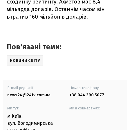
сходинку рейтингу. Ахметов має 8,4
мільярда доларів. Останнім часом він
втратив 160 мільйонів доларів.
Повʼязані теми:
НОВИНИ СВІТУ
E-mail редакції
Номер телефону:
news24@24tv.com.ua
+38 044 390 5077
Ми тут:
Ми в соцмережах:
м.Київ
,
вул. Володимирська