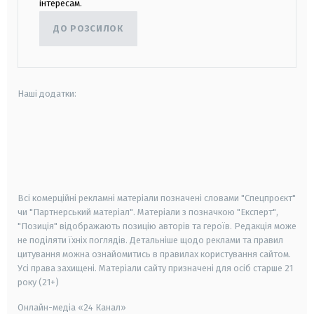
інтересам.
ДО РОЗСИЛОК
Наші додатки:
android
apple
smart tv
samsung smart tv
Всі комерційні рекламні матеріали позначені словами "Спецпроєкт"
чи "Партнерський матеріал". Матеріали з позначкою "Експерт",
"Позиція" відображають позицію авторів та героїв. Редакція може
не поділяти їхніх поглядів. Детальніше щодо реклами та правил
цитування можна ознайомитись в правилах користування сайтом.
Усі права захищені.
Матеріали сайту призначені для осіб старше
21
року (21+)
Онлайн-медіа «24 Канал»