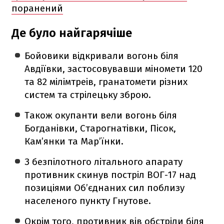
поранений
Де було найгарячіше
Бойовики відкривали вогонь біля
Авдіївки, застосовувавши міномети 120
та 82 мілімтреів, гранатомети різних
систем та стрілецьку зброю.
Також окупанти вели вогонь біля
Богданівки, Старогнатівки, Пісок,
Кам’янки та Мар’їнки.
З безпілотного літального апарату
противник скинув постріл ВОГ-17 над
позиціями Об’єднаних сил поблизу
населеного пункту Гнутове.
Окрім того, противник вів обстріли біля