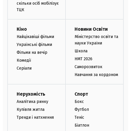
скільки осіб мобілізує
ТЦК
Кіно
Новини Освіти
Найцікавіші фільми
Міністерство освіти та
науки України
Українські фільми
Школа
Фільми на вечір
НМТ 2026
Комедії
Саморозвиток
Серіали
Навчання за кордоном
Нерухомість
Спорт
Аналітика ринку
Бокс
Купівля житла
Футбол
Тренди і натхнення
Теніс
Біатлон