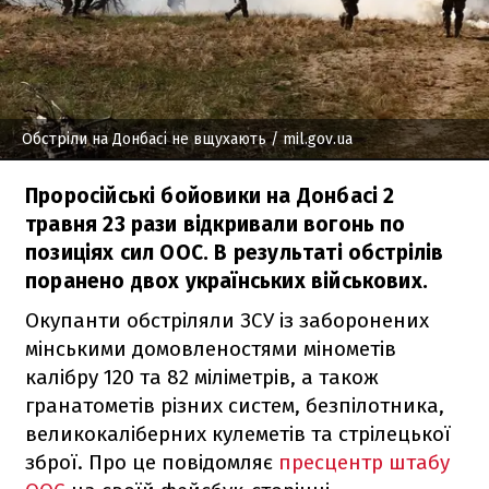
Обстріли на Донбасі не вщухають
/ mil.gov.ua
Проросійські бойовики на Донбасі 2
травня 23 рази відкривали вогонь по
позиціях сил ООС. В результаті обстрілів
поранено двох українських військових.
Окупанти обстріляли ЗСУ із заборонених
мінськими домовленостями мінометів
калібру 120 та 82 міліметрів, а також
гранатометів різних систем, безпілотника,
великокаліберних кулеметів та стрілецької
зброї. Про це повідомляє
пресцентр штабу