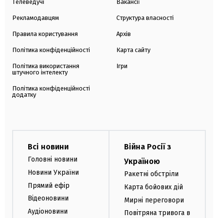
Телеведучі
Вакансії
Рекламодавцям
Структура власності
Правила користування
Архів
Політика конфіденційності
Карта сайту
Політика використання
Ігри
штучного інтелекту
Політика конфіденційності
додатку
Всі новини
Війна Росії з
Головні новини
Україною
Новини України
Ракетні обстріли
Прямий ефір
Карта бойових дій
Відеоновини
Мирні переговори
Аудіоновини
Повітряна тривога в