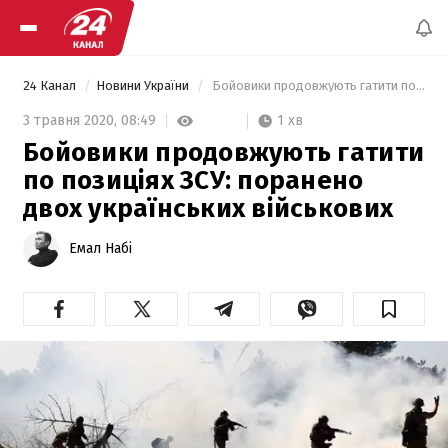
24 Канал
Новини України
 Бойовики продовжують гатити по позиціях ЗСУ: поранено двох українських військових 
1 хв
3 травня 2020,
08:49
Бойовики продовжують гатити
по позиціях ЗСУ: поранено
двох українських військових
Емал Набі