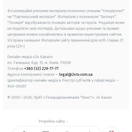
smart tv
samsung smart tv
Всі комерційні рекламні матеріали позначені словами "Спецпроєкт"
чи "Партнерський матеріал". Матеріали з позначкою "Експерт",
"Позиція" відображають позицію авторів та героїв. Редакція може
не поділяти їхніх поглядів. Детальніше щодо реклами та правил
цитування можна ознайомитись в правилах користування сайтом.
Усі права захищені.
Матеріали сайту призначені для осіб старше
21
року (21+)
Онлайн-медіа «24 Канал»
пл. Галицька, буд. 15, м. Львів, 79008
Телефон
+380 (32) 229-77-77
Адреса електронної пошти —
legal@24tv.com.ua
Ідентифікатор онлайн-медіа в Реєстрі суб'єктів у сфері медіа —
R40-06057
© 2005—2026,
ПрАТ «Телерадіокомпанія "Люкс"», 24 Канал.
Розробка сайту
-