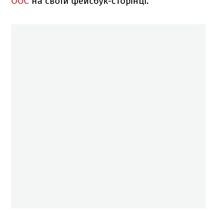
ООС
на своїй фейсбук-сторінці.