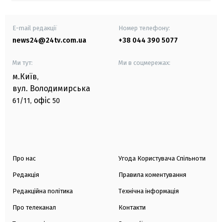
E-mail редакції
Номер телефону:
news24@24tv.com.ua
+38 044 390 5077
Ми тут:
Ми в соцмережах:
м.Київ
,
вул. Володимирська
офіс
61/11,
50
Про нас
Угода Користувача Спільноти
Редакція
Правила коментування
Редакційна політика
Технічна інформація
Про телеканал
Контакти