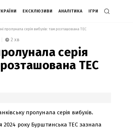
УКРАЇНИ
ЕКСКЛЮЗИВИ
АНАЛІТИКА
ІГРИ
ині пролунала серія вибухів: там розташована ТЕС 
2 хв
пролунала серія
м розташована ТЕС
нківську пролунала серія вибухів.
я 2024 року Бурштинська ТЕС зазнала
.