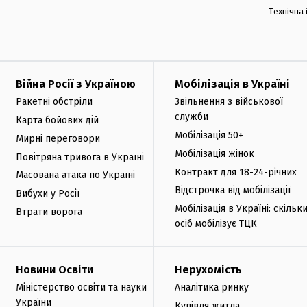
Технічна
Війна Росії з Україною
Мобілізація в Україні
Ракетні обстріли
Звільнення з військової
служби
Карта бойових дій
Мобілізація 50+
Мирні переговори
Мобілізація жінок
Повітряна тривога в Україні
Контракт для 18-24-річних
Масована атака по Україні
Відстрочка від мобілізації
Вибухи у Росії
Мобілізація в Україні: скільк
Втрати ворога
осіб мобілізує ТЦК
Новини Освіти
Нерухомість
Міністерство освіти та науки
Аналітика ринку
України
Купівля житла