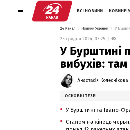
ВСІ НОВИНИ
НОВИНИ 
24 Канал
Новини України
 У Буршт
25 грудня 2024,
07:25
У Бурштині 
вибухів: та
Анастасія Колеснікова
ОСНОВНІ ТЕЗИ
У Бурштині та Івано-Фра
Станом на кінець червн
понад 12 ракетних атак