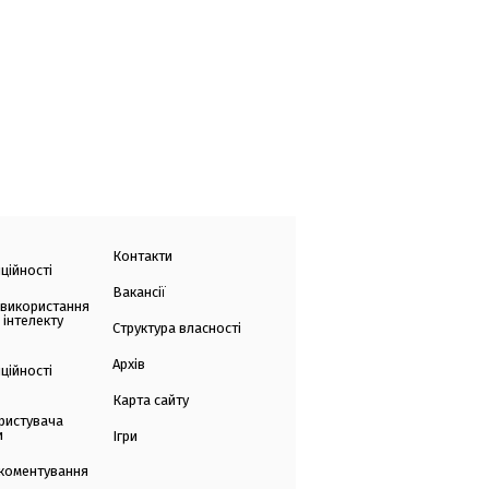
Контакти
ційності
Вакансії
 використання
 інтелекту
Структура власності
Архів
ційності
Карта сайту
ристувача
и
Ігри
коментування