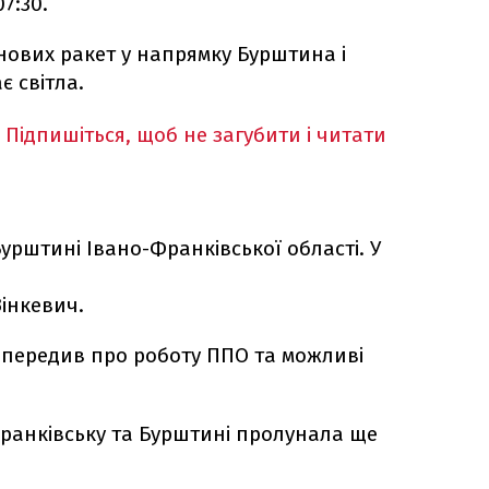
7:30.
нових ракет у напрямку Бурштина і
є світла.
Підпишіться, щоб не загубити і читати
урштині Івано-Франківської області. У
Зінкевич.
опередив про роботу ППО та можливі
Франківську та Бурштині пролунала ще