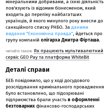
мінеральними добривами, а їхню діяльність
пов'язують із відомим бізнесменом, який
входить до переліку найбагатших
українців, й якого минулого року внесли до
санкційного списку РНБО. За
даними
видання "Економічна правда"
, йдеться про
групу компаній
олігарха Дмитра Фірташа
.
Як працюють мультивалютний
ЧИТАЙТЕ ТАКОЖ
сервіс GEO Pay та платформа WhiteBit
Деталі справи
БЕБ повідомило, що у ході досудового
розслідування кримінального провадження
було встановлено, що підозрювані
підприємства брали участь
в оформленні
безтоварних
фінансово-господарських