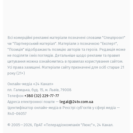
android
apple
smart tv
samsung smart tv
Всі комерційні рекламні матеріали позначені словами "Спецпроєкт"
чи "Партнерський матеріал". Матеріали з позначкою "Експерт",
"Позиція" відображають позицію авторів та героїв. Редакція може
не поділяти їхніх поглядів. Детальніше щодо реклами та правил
цитування можна ознайомитись в правилах користування сайтом.
Усі права захищені.
Матеріали сайту призначені для осіб старше
21
року (21+)
Онлайн-медіа «24 Канал»
пл. Галицька, буд. 15, м. Львів, 79008
Телефон
+380 (32) 229-77-77
Адреса електронної пошти —
legal@24tv.com.ua
Ідентифікатор онлайн-медіа в Реєстрі суб'єктів у сфері медіа —
R40-06057
© 2005—2026,
ПрАТ «Телерадіокомпанія "Люкс"», 24 Канал.