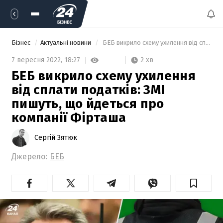
Бізнес
Актуальні новини
 БЕБ викрило схему ухилення від сплати податків: ЗМІ пишуть, що йдеться про компанії Фірташа 
2 хв
7 вересня 2022,
18:27
БЕБ викрило схему ухилення
від сплати податків: ЗМІ
пишуть, що йдеться про
компанії Фірташа
Сергій Зятюк
Джерело:
БЕБ