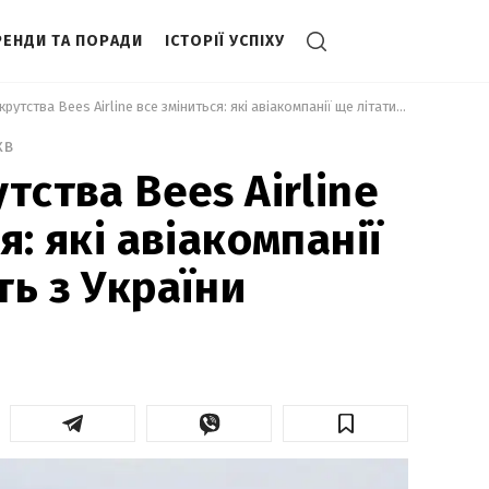
РЕНДИ ТА ПОРАДИ
ІСТОРІЇ УСПІХУ
 Після банкрутства Bees Airline все зміниться: які авіакомпанії ще літатимуть з України 
хв
тства Bees Airline
я: які авіакомпанії
ть з України