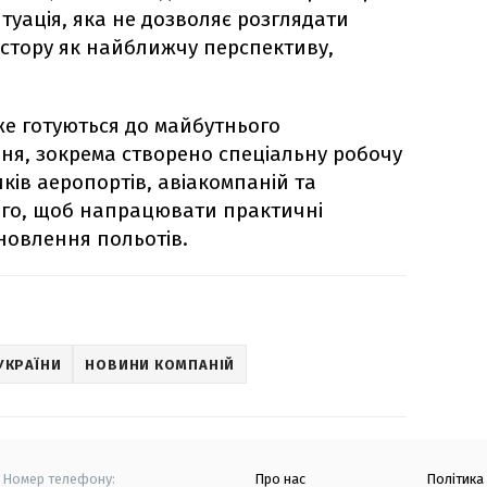
туація, яка не дозволяє розглядати
остору як найближчу перспективу,
вже готуються до майбутнього
ня, зокрема створено спеціальну робочу
иків аеропортів, авіакомпаній та
ого, щоб напрацювати практичні
новлення польотів.
УКРАЇНИ
НОВИНИ КОМПАНІЙ
Номер телефону:
Про нас
Політика