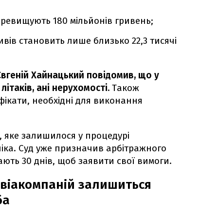
еревищують 180 мільйонів гривень;
ивів становить лише близько 22,3 тисячі
Євгеній Хайнацький повідомив, що у
літаків, ані нерухомості.
Також
фікати, необхідні для виконання
 яке залишилося у процедурі
ніка. Суд уже призначив арбітражного
ють 30 днів, щоб заявити свої вимоги.
 авіакомпаній залишиться
ба