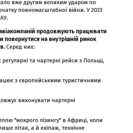
стало вже другим великим ударом по
 початку повномасштабної війни. У 2023
АУ.
х авіакомпаній продовжують працювати
и повернутися на внутрішній ринок
в.
Серед них:
є регулярні та чартерні рейси з Польщі,
працює з європейськими туристичними
одовжує виконувати чартерні
еллю "мокрого лізингу" в Африці, коли
ише літак, а й екіпаж, технічне