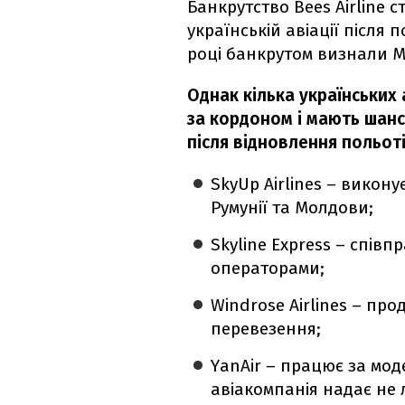
Банкрутство Bees Airline 
українській авіації після
році банкрутом визнали М
Однак кілька українськи
за кордоном і мають шанс
після відновлення польоті
SkyUp Airlines – викону
Румунії та Молдови;
Skyline Express – спів
операторами;
Windrose Airlines – пр
перевезення;
YanAir – працює за мод
авіакомпанія надає не л