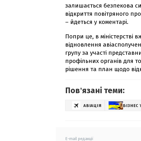
залишається безпекова си
відкриття повітряного пр
– йдеться у коментарі.
Попри це, в міністерстві 
відновлення авіасполучен
групу за участі представн
профільних органів для т
рішення та план щодо від
Повʼязані теми:
АВІАЦІЯ
БІЗНЕС 
E-mail редакції