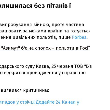
алишилася без літаків і
а випробування війною, проте частина
рацювати за межами країни та готується
лення цивільних польотів, пише
Forbes
.
"Азимут" б'є на сполох – польоти в Росії
одарського суду Києва, 25 червня ТОВ "Біз
о відкриття провадження у справі про
 виявився критичним:
падок у стрічці
Додайте 24 Канал у