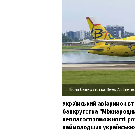
Після банкрутства Bees Airline в
Український авіаринок вт
банкрутства "Міжнародних
неплатоспроможності розп
наймолодших українських