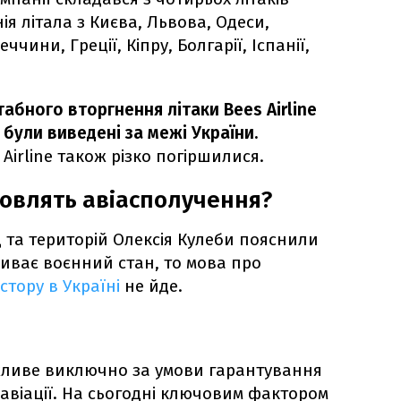
ія літала з Києва, Львова, Одеси,
чини, Греції, Кіпру, Болгарії, Іспанії,
абного вторгнення літаки Bees Airline
були виведені за межі України.
Airline також різко погіршилися.
новлять авіасполучення?
д та територій Олексія Кулеби пояснили
риває воєнний стан, то мова про
стору в Україні
не йде.
жливе виключно за умови гарантування
 авіації. На сьогодні ключовим фактором