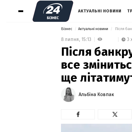
АКТУАЛЬНІ НОВИНИ
Т
Бізнес
Актуальні новини
8 липня,
15:13
3 
Після банкру
все змінитьс
ще літатиму
Альбіна Ковпак