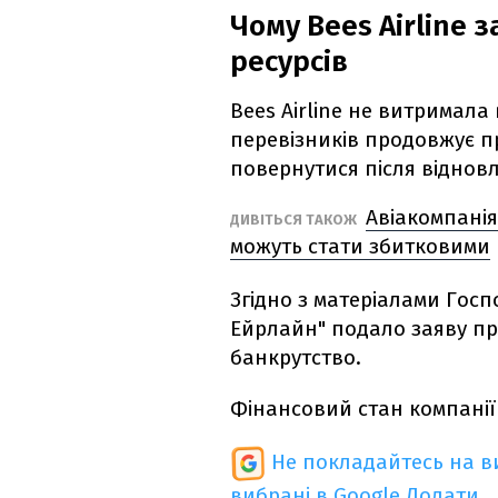
Чому Bees Airline з
ресурсів
Bees Airline не витримал
перевізників продовжує п
повернутися після віднов
Авіакомпанія 
ДИВІТЬСЯ ТАКОЖ
можуть стати збитковими
Згідно з матеріалами Госп
Ейрлайн" подало заяву пр
банкрутство.
Фінансовий стан компанії
Не покладайтесь на ви
вибрані в Google
Додати