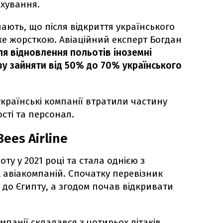
ахування.
ають, що після відкриття українського
же жорсткою. Авіаційний експерт Богдан
ля відновлення польотів іноземні
у зайняти від 50% до 70% українського
країнські компанії втратили частину
ості та персонал.
ees Airline
оту у 2021 році та стала однією з
авіакомпаній. Спочатку перевізник
 до Єгипту, а згодом почав відкривати
мпанії складався з чотирьох літаків