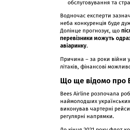
обслуговування та стр
Водночас експерти зазнач
неба конкуренція буде ду
Долінце прогнозує, що
піс
перевізники можуть одраз
авіаринку.
Причина – за роки війни у
літаків, фінансові можлив
Що ще відомо про B
Bees Airline розпочала роб
наймолодших українських 
виконував чартерні рейси
регулярні напрямки.
До кінця 2021 року флот ко